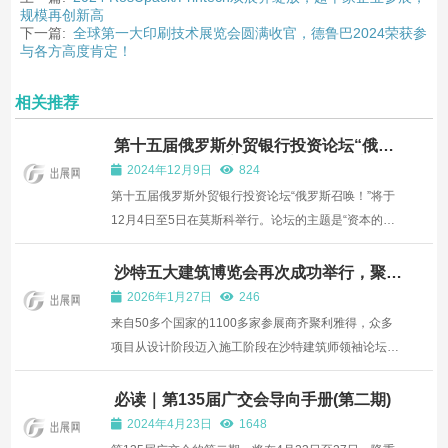
规模再创新高
下一篇:
全球第一大印刷技术展览会圆满收官，德鲁巴2024荣获参
与各方高度肯定！
相关推荐
第十五届俄罗斯外贸银行投资论坛“俄罗
斯召唤成功举行 普京为中国汽车代言：
2024年12月9日
824
“比欧洲车质量更好，价格更低”
第十五届俄罗斯外贸银行投资论坛“俄罗斯召唤！”将于
12月4日至5日在莫斯科举行。论坛的主题是“资本的未
来与未来的资本”。 俄罗斯总统弗拉基米尔·普京将传统
地在论坛的第一天出席全体会议，回答来自中国、印
沙特五大建筑博览会再次成功举行，聚焦
从装修到竣工环节，服务于沙特王国价值
度、土耳其、海湾国家、非洲、中亚和东南亚等国家和
2026年1月27日
246
1.7万亿美元的建筑工程规划。
地区的金...
来自50多个国家的1100多家参展商齐聚利雅得，众多
项目从设计阶段迈入施工阶段在沙特建筑师领袖论坛和
五大主题论坛的CPD认证讨论中，人工智能、建筑信息
模型、可持续发展和项目交付成为焦点沙特阿拉伯利雅
必读｜第135届广交会导向手册(第二期)
得 | 2026年1月18日——“沙特五大建筑展”1月展今日在
2024年4月23日
1648
利雅得前沿...