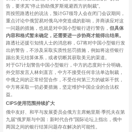
告，要求其“停止协助俄罗斯规避西方的制裁”。
而按照路透社的说法，预计G7领导人会在闭门会议期间，
重点讨论中俄贸易对俄乌冲突造成的影响，并商谈应对这
一问题的措施，也就是对中国小型银行进行警告，
但具体
内容和格式暂未确定，还需要进一步协商才能得出结果。
路透社还援引知情人士的消息称，G7将对中国小型银行发
出的警告，不涉及采取实质性惩罚措施，例如将这些银行
踢出美元结算体系，或者切断其获取美元的渠道。
对于G7计划警告中国小型银行，中方的态度则十分明确。
外交部发言人林剑直言，中方不接受任何非法单边制裁，
中俄之间的正常经贸合作，不受任何第三方的破坏干扰，
中方将采取一切必要措施，坚定维护中国企业的合法权
益。
CIPS使用范围持续扩大
俄中友好、和平与发展委员会俄方主席鲍里斯∙季托夫在第
九届“俄罗斯与中国：新时代合作”国际论坛上指出，俄中
两国之间的银行结算问题存在解决的可能性。