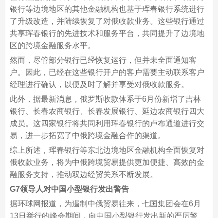
银行等边境地区的其他金融机构也基于珲春银行系统进行
了升级改造，并陆续恢复了对俄收款业务。这些银行通过
共享珲春银行的先进技术和服务平台，共同提升了边境地
区的跨境金融服务水平。
然而，尽管部分银行已经恢复运行，但并未全面通知客
户。因此，已经在这些银行开户的客户需要主动联系客户
经理进行确认，以便及时了解并享受对俄收款服务。
此外，据最新消息，俄罗斯收款体系于6月份新增了吉林
银行、长春农商银行、长春发展银行、延边农商银行四大
成员。这四家银行将共同利用珲春银行的卢布通道进行交
易，进一步拓宽了中俄跨境金融合作的渠道。
综上所述，珲春银行等东北边境地区金融机构全面恢复对
俄收款业务，将为中俄跨境贸易提供更加便捷、高效的金
融服务支持，推动双边经贸关系不断发展。
G7领导人对中国小型银行发出警告
据环球网报道，为遏制中俄贸易往来，七国集团会在6月
13日举行的峰会期间，向中国小型银行发出新的严厉警