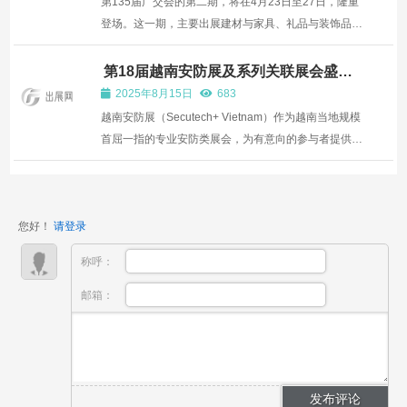
第135届广交会的第二期，将在4月23日至27日，隆重
登场。这一期，主要出展建材与家具、礼品与装饰品、
家庭用品等行业。为了让您的参会之旅更加顺畅，我们
精心编制了第135届广交会第二期导向手册，为您的参
第18届越南安防展及系列关联展会盛大
启幕，聚焦智能安防与消防安全
会之路提供指引，助您轻松畅游这场商贸的海洋。
2025年8月15日
683
PART ONE 全馆...
越南安防展（Secutech+ Vietnam）作为越南当地规模
首屈一指的专业安防类展会，为有意向的参与者提供了
深入接触这一高速发展市场中核心行业从业者的优质契
机。其第 18 届展会已于 2025 年 8 月 14 日在胡志明市
的西贡展览会议中心（SECC）隆重拉开帷幕，展会为
您好！
请登录
期三天...
称呼：
邮箱：