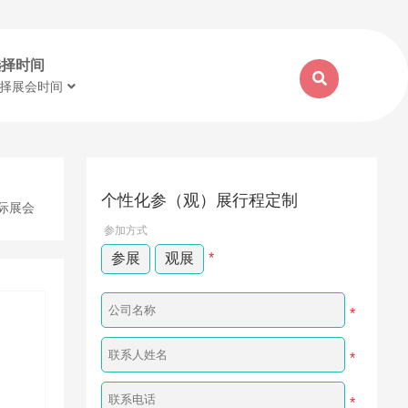
选择时间
择展会时间
个性化参（观）展行程定制
际展会
参加方式
参展
观展
*
*
*
*