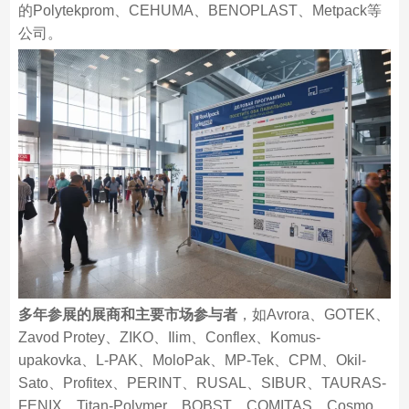
的Polytekprom、CEHUMA、BENOPLAST、Metpack等
公司。
多年参展的展商和主要市场参与者
，如Avrora、GOTEK、
Zavod Protey、ZIKO、Ilim、Conflex、Komus-
upakovka、L-PAK、MoloPak、MP-Tek、CPM、Okil-
Sato、Profitex、PERINT、RUSAL、SIBUR、TAURAS-
FENIX、Titan-Polymer、BOBST、COMITAS、Cosmo