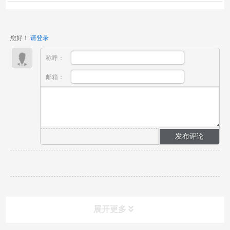
家庭用品等行业。为了让您的参会之旅更加顺畅，我们
精心编制了第135届广交会第二期导向手册，为您的参
会之路提供指引，助您轻松畅游这场商贸的海洋。
您好！
请登录
PART ONE 全馆...
称呼：
邮箱：
展开更多