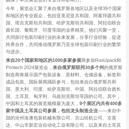
今年，展览会汇聚了来自俄罗斯各地区以及全球39个国家
和地区的专业观众，包括亚美尼亚共和国、阿塞拜疆共和
国、塔吉克斯坦共和国、哈萨克斯坦共和国、阿拉伯联合
酋长国、葡萄牙、印度等国的业界精英。他们共聚一堂，
共同探讨包装印刷行业的未来发展，分享行业经验，促进
跨界合作，共同推动俄罗斯乃至全球包装印刷行业的繁荣
与进步。
来自20个国家和地区的1000多家参展
商参加RosUpack和
Printech 2024展览会，
来自俄罗斯联邦30多个州
的俄罗斯
制造商将展示国产包装设备、原材料、仓储设备，标签和
成品包装。国际展商踊跃参与，包括来自白俄罗斯共和
国、意大利、印度、哈萨克斯坦、中国、阿拉伯联合酋长
国、土耳其、匈牙利、乌兹别克斯坦等国的公司。其中，
中国和土耳其的展览规模最为庞大，
9个展区内共有400多
家中国及土耳其公司参展，包括龙头制造企业
——来自中
国的沧州洛澳包装机械有限公司、京山轻机公司、京莫
达、中山市新宏业自动化工业有限公司，以及来自土耳其