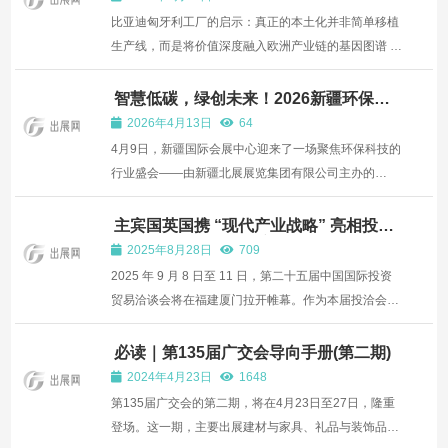
比亚迪匈牙利工厂的启示：真正的本土化并非简单移植
生产线，而是将价值深度融入欧洲产业链的基因图谱 当
一家光伏领军企业因未完整追溯刚果钴矿供应链而错失
欧盟投标资格，当某智能家居品牌在德国因数据收集模
智慧低碳，绿创未来！2026新疆环保水
处理及泵阀管道双展盛大开幕
式问题导致 40% 用户流失，当新能源车企不得不投入
2026年4月13日
64
1200 ...
4月9日，新疆国际会展中心迎来了一场聚焦环保科技的
行业盛会——由新疆北展展览集团有限公司主办的
2026新疆环保及水处理技术设备展览会、2026新疆泵
阀管道展览会正式拉开帷幕。本届展会以“智慧低碳·绿
主宾国英国携 “现代产业战略” 亮相投洽
会 350 亿投资存量筑牢中英合作基石
创未来”为主题，集中展示国内外环保与水处理领域的
2025年8月28日
709
前沿成果，致力于...
2025 年 9 月 8 日至 11 日，第二十五届中国国际投资
贸易洽谈会将在福建厦门拉开帷幕。作为本届投洽会的
主宾国，英国将以 "invest in GREAT ‘英’ 明投资" 为主
题，通过 400 平方米的国家馆及系列高规格活动，全面
必读｜第135届广交会导向手册(第二期)
展示其《现代产业战略》的核心成果，推动中英双向投
2024年4月23日
1648
资...
第135届广交会的第二期，将在4月23日至27日，隆重
登场。这一期，主要出展建材与家具、礼品与装饰品、