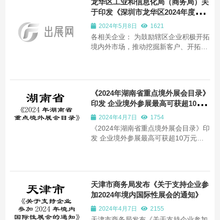
龙华区工业和信息化局（商务局）关
支持对象。在广...
于印发《深圳市龙华区2024年度境
内、外展会重点支持项目计划》的通
2024年5月8日
1621
知
各相关企业： 为鼓励辖区企业积极开拓
境内外市场，推动挖掘新客户、开拓国
内外市场，我局分析往年参展效果，结
合龙华区产业发展导向、“一带一路”沿
线国家等重点市场和行业协会、展会主
办单位、重点企业建议等，制定了《深
《2024年湖南省重点境外展会目录》
圳市龙华区2024年度境内、外展会重点
印发 企业境外参展最高可获超10万
支...
元补贴
2024年4月7日
1754
《2024年湖南省重点境外展会目录》印
发 企业境外参展最高可获超10万元补
贴
天津市商务局发布《关于支持企业参
加2024年境内国际性展会的通知》
2024年4月7日
2155
天津市商务局发布《关于支持企业参加