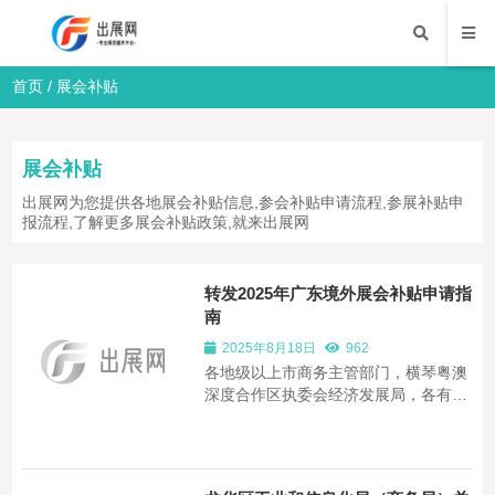
首页
/
展会补贴
展会补贴
出展网为您提供各地展会补贴信息,参会补贴申请流程,参展补贴申
报流程,了解更多展会补贴政策,就来出展网
转发2025年广东境外展会补贴申请指
南
2025年8月18日
962
各地级以上市商务主管部门，横琴粤澳
深度合作区执委会经济发展局，各有关
申报主体及参展企业： 落实“粤贸全球”
计划，进一步发挥资金引导作用，支持
我省外贸企业出海抓订单、拓市场，制
定本申报指南。 一、支持内容 （一）