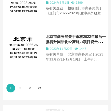
通知
2024年3月1日
1399
各有关企业： 根据厦门市商务局关于
《厦门市2022-2023年度中央外经贸发
展专项资金（中小企业开拓国际市场项
目）申报指南》的补充通知（厦商务
〔2023〕239号），以下简称《申报指
南》，现就企业2023年度外经贸发展专
北京市商务局关于审核2022年最后一
项资金申报工作通知如下： 一、新备案
批提升国际化经营能力项目资金的通
企业...
知
2023年11月20日
1447
各有关单位： 北京市商务局定于2023
年11月27日-12月19日，上午9：
00―12：00，下午14：00－17：00分
批次对2022年最后一批提升国际化经营
能力项目进行审核（周六、日及端午节
期间正常休息）。请各单位按照指定日
期及时段安排（详见附件1）携带项目
1
2
资金原始发票、外汇水...