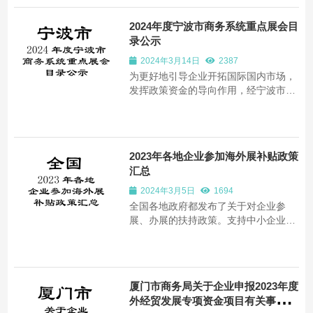
2024年度宁波市商务系统重点展会目
录公示
2024年3月14日
2387
为更好地引导企业开拓国际国内市场，
发挥政策资金的导向作用，经宁波市各
类组展单位推荐和筛选，现将2024年度
宁波市商务系统重点展会目录予以公
示。公示期1月18日至24日（7天）。
如有问题或建议请及时与宁波市商务局
2023年各地企业参加海外展补贴政策
对外贸易促进处联系，电话：
汇总
89387083，89387081。
2024年3月5日
1694
全国各地政府都发布了关于对企业参
展、办展的扶持政策。支持中小企业以
多种形式参加境外展会和国内展会。根
据大家的需求，出展网将各地对参加国
外展会的扶持政策进行了整理
厦门市商务局关于企业申报2023年度
外经贸发展专项资金项目有关事项的