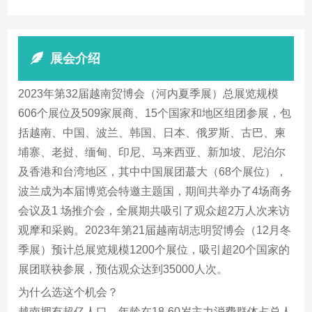
展会介绍
2023年第32届越南贸博会（河内夏季展）总展览规模
606个展位及509家展商、15个国家和地区组团参展，包
括越南、中国、波兰、韩国、日本、俄罗斯、古巴、柬
埔寨、老挝、缅甸、印尼、马来西亚、新加坡、尼泊尔
及香港和台湾地区，其中中国展团蕞大（68个展位），
波兰成为本届博览会特邀主题国，期间共举办了4场商务
会议及1 场推介会，全展期共吸引了观众超2万人次来访
观摩和采购。2023年第21届越南胡志明贸博会（12月冬
季展）预计总展览规模1200个展位，吸引超20个国家的
展团联袂参展，预估观众达到35000人次。
为什么选这个机会？
越南拥有超亿人口，年龄在18-60岁主力消费群体占总人