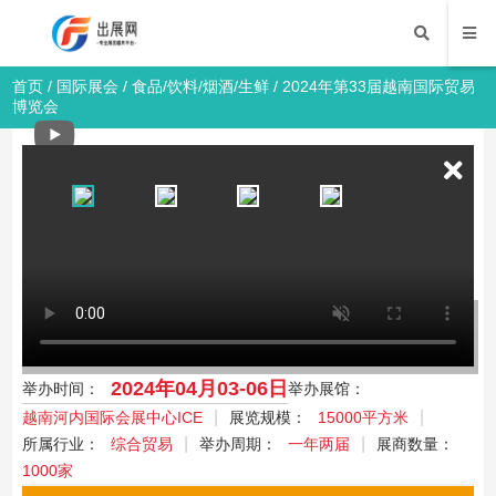
首页
/
国际展会
/
食品/饮料/烟酒/生鲜
/ 2024年第33届越南国际贸易
博览会
2024年第33届越南国际贸易博览会
The 33th Vietnam Int’l Trade Fair 2024
五金/建材/泵阀/暖通
办公/印刷/广告/品牌
医疗/美容/口腔/保健
国际展
会
家居/婴童/酒店/礼品
户外/狩猎/体育/运动
纺织/服装/皮革/箱包
车/配
件/汽摩/自行车
食品/饮料/烟酒/生鲜
2024年04月03-06日
举办时间：
举办展馆：
越南河内国际会展中心ICE
展览规模：
15000平方米
所属行业：
综合贸易
举办周期：
一年两届
展商数量：
1000家