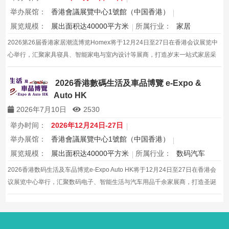
举办展馆：
香港會議展覽中心1號館（中国香港）
展览规模：
展出面积达40000平方米
所属行业：
家居
2026第26届香港家居潮流博览Homex将于12月24日至27日在香港会议展览中
心举行，汇聚家具寝具、智能家电与室内设计等展商，打造岁末一站式家居采
购与灵感盛会，欢迎本地家庭与海内外买家入场挑选心仪家居好物，共度温馨
节日购物季，感受设计之美。
2026香港數碼生活及車品博覽 e-Expo &
Auto HK
2026年7月10日
2530
举办时间：
2026年12月24日-27日
举办展馆：
香港會議展覽中心1號館（中国香港）
展览规模：
展出面积达40000平方米
所属行业：
数码汽车
2026香港数码生活及车品博览e-Expo Auto HK将于12月24日至27日在香港会
议展览中心举行，汇聚数码电子、智能生活与汽车用品千余家展商，打造圣诞
黄金档科技车品一站式采购盛会，欢迎观众与买家到场体验交流，共赴年度科
技车生活派对。