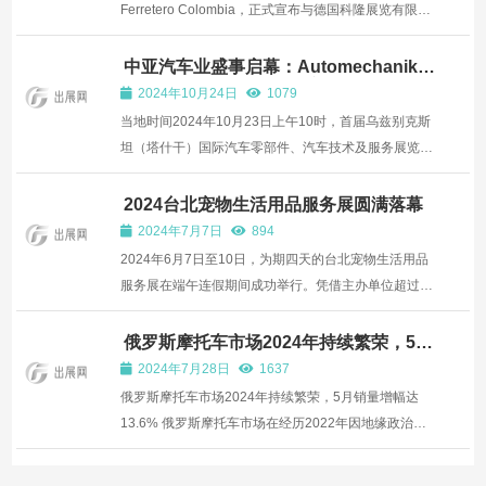
Ferretero Colombia，正式宣布与德国科隆展览有限公
司（Koelnmesse）旗下国际品牌“International
Hardware Fair”达成联合品牌合作——展会将于2026年
中亚汽车业盛事启幕：Automechanika
Tashkent 2024引领行业新风尚
11月5日至7日在波哥大举办，并将以El Gran Salón
2024年10月24日
1079
Ferretero Colombia | I...
当地时间2024年10月23日上午10时，首届乌兹别克斯
坦（塔什干）国际汽车零部件、汽车技术及服务展览会
（Automechanika Tashkent 2024），在乌兹别克斯坦
首都塔什干的中亚展览中心荣耀揭幕，标志着该地区汽
2024台北宠物生活用品服务展圆满落幕
车后市场迎来了一场前所未有的行业盛会。 作为全球领
2024年7月7日
894
先的汽车...
2024年6月7日至10日，为期四天的台北宠物生活用品
服务展在端午连假期间成功举行。凭借主办单位超过30
年的丰富展览经验，本次展会精心策划了多样化活动，
吸引了大量展商与宠物爱好者参与，打造了一个高效且
俄罗斯摩托车市场2024年持续繁荣，5月
销量增幅达13.6%
便捷的TO B、TO C交流平台。多家媒体与平台的广泛
2024年7月28日
1637
宣传，极大...
俄罗斯摩托车市场2024年持续繁荣，5月销量增幅达
13.6% 俄罗斯摩托车市场在经历2022年因地缘政治事
件导致的短暂低迷后，展现出了强劲的复苏势头，这一
积极趋势在2024年得以延续，特别是五月份，市场销