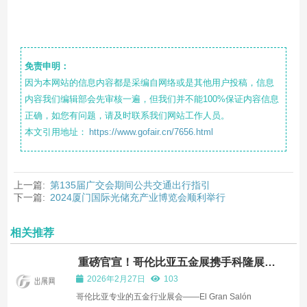
免责申明：
因为本网站的信息内容都是采编自网络或是其他用户投稿，信息
内容我们编辑部会先审核一遍，但我们并不能100%保证内容信息
正确，如您有问题，请及时联系我们网站工作人员。
本文引用地址：
https://www.gofair.cn/7656.html
上一篇:
第135届广交会期间公共交通出行指引
下一篇:
2024厦门国际光储充产业博览会顺利举行
相关推荐
重磅官宣！哥伦比亚五金展携手科隆展
览，开启国际化新征程！
2026年2月27日
103
哥伦比亚专业的五金行业展会——El Gran Salón