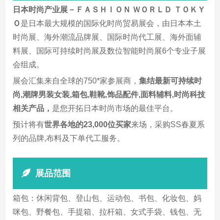
日本时尚产业展－ＦＡＳＨＩＯＮ ＷＯＲＬＤ ＴＯＫＹ
Ｏ
是日本最大规模的国际化时尚贸易展会，由日本本土
时尚展、海外潮流品牌展、国际时尚代工展、海外面辅
料展、国际可持续时尚展及数位智能时尚展6个专业子展
会组成。
展会汇集来自全球的750*家参展商，
集结最新可持续时
尚,潮牌男装女装,箱包,鞋靴,饰品配件,面料辅料,时尚科技
相关产品，
是您开拓日本时尚市场的最佳平台。
预计将有
世界各地的23,000位买家
来场，采购SS春夏系
列的品牌,布料及下单代工服务。
展品范围
箱包：休闲背包、登山包、运动包、书包、化妆包、妈
咪包、野餐包、手提箱、拉杆箱、女式手袋、钱包、无