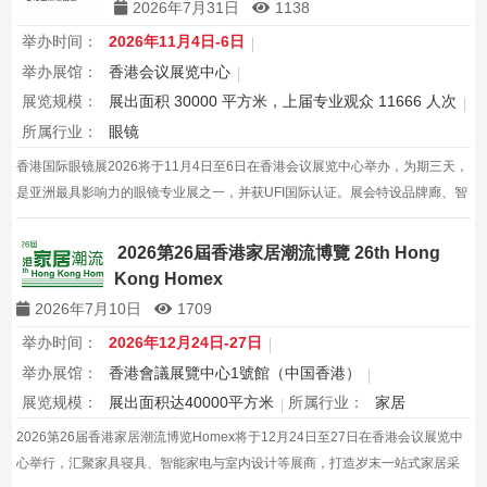
2026年7月31日
1138
举办时间：
2026年11月4日-6日
举办展馆：
香港会议展览中心
展览规模：
展出面积 30000 平方米，上届专业观众 11666 人次
所属行业：
眼镜
香港国际眼镜展2026将于11月4日至6日在香港会议展览中心举办，为期三天，
是亚洲最具影响力的眼镜专业展之一，并获UFI国际认证。展会特设品牌廊、智
能眼镜专区与多国展馆，汇聚全球视光产品供应商，并配套眼镜汇演与行业论
坛，为展商与买家创造高效的跨境商贸与合作机…
2026第26屆香港家居潮流博覽 26th Hong
Kong Homex
2026年7月10日
1709
举办时间：
2026年12月24日-27日
举办展馆：
香港會議展覽中心1號館（中国香港）
展览规模：
展出面积达40000平方米
所属行业：
家居
2026第26届香港家居潮流博览Homex将于12月24日至27日在香港会议展览中
心举行，汇聚家具寝具、智能家电与室内设计等展商，打造岁末一站式家居采