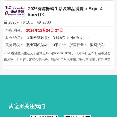
购与灵感盛会，欢迎本地家庭与海内外买家入场挑选心仪家居好物，共度温馨
节日购物季，感受设计之美。
2026香港數碼生活及車品博覽 e-Expo &
Auto HK
2026年7月10日
2530
举办时间：
2026年12月24日-27日
举办展馆：
香港會議展覽中心1號館（中国香港）
展览规模：
展出面积达40000平方米
所属行业：
数码汽车
2026香港数码生活及车品博览e-Expo Auto HK将于12月24日至27日在香港会
议展览中心举行，汇聚数码电子、智能生活与汽车用品千余家展商，打造圣诞
黄金档科技车品一站式采购盛会，欢迎观众与买家到场体验交流，共赴年度科
技车生活派对。
从这里关注我们