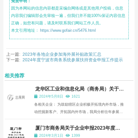
免责申明：
因为本网站的信息内容都是采编自网络或是其他用户投稿，信息
内容我们编辑部会先审核一遍，但我们并不能100%保证内容信息
正确，如您有问题，请及时联系我们网站工作人员。
本文引用地址：
https://www.gofair.cn/5476.html
上一篇:
2023年各地企业参加海外展补贴政策汇总
下一篇:
2024年度宁波市商务系统参展扶持资金申报工作提示
相关推荐
龙华区工业和信息化局（商务局）关于印
发《深圳市龙华区2024年度境内、外展
2024年5月8日
1621
会重点支持项目计划》的通知
各相关企业： 为鼓励辖区企业积极开拓境内外市场，推
动挖掘新客户、开拓国内外市场，我局分析往年参展效
果，结合龙华区产业发展导向、“一带一路”沿线国家等
重点市场和行业协会、展会主办单位、重点企业建议
厦门市商务局关于企业申报2023年度外
经贸发展专项资金项目有关事项的通知
等，制定了《深圳市龙华区2024年度境内、外展会重
2024年3月1日
1399