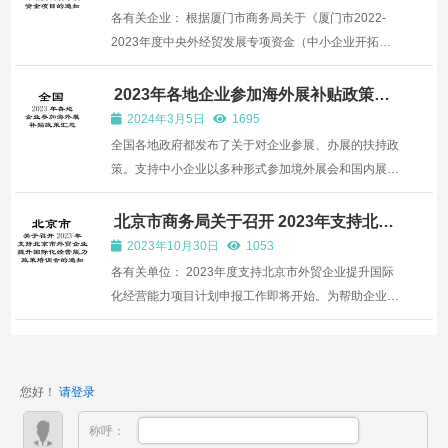
点支...
各有关企业： 根据厦门市商务局关于《厦门市2022-
2023年度中央外经贸发展专项资金（中小企业开拓国
际市场项目）申报指南》的补充通知（厦商务
〔2023〕239号），以下简称《申报指南》，现就企业
2023年各地企业参加海外展补贴政策汇
总
2023年度外经贸发展专项资金申报工作通知如下：
2024年3月5日
1695
一、新备案企业...
全国各地政府都发布了关于对企业参展、办展的扶持政
策。支持中小企业以多种形式参加境外展会和国内展
会。根据大家的需求，出展网将各地对参加国外展会的
扶持政策进行了整理
北京市商务局关于召开 2023年支持北京
市外贸企业提升国际化经营能力政策培训
2023年10月30日
1053
会的通知
各有关单位： 2023年度支持北京市外贸企业提升国际
化经营能力项目计划申报工作即将开始。为帮助企业了
解最新外贸支持政策，做好2023年项目申报工作，市
商务局定于11月份召开2023年支持北京市外贸企业提
升国际化经营能力政策培训会，具体事宜通知如下：
您好！
请登录
一、培训内容 ...
称呼：