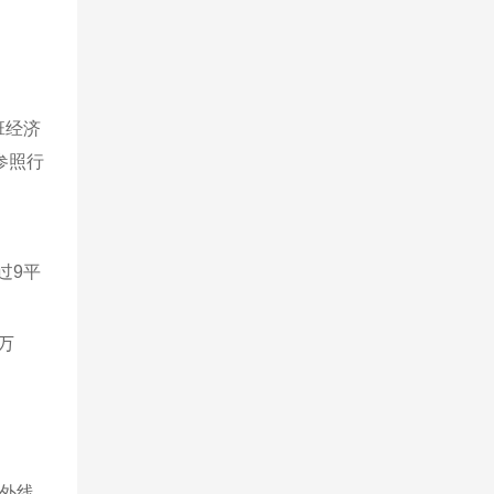
班经济
参照行
过9平
万
境外线