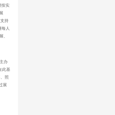
费按实
展
位支持
洲每人
观展、
主办
在此基
桌、照
过展