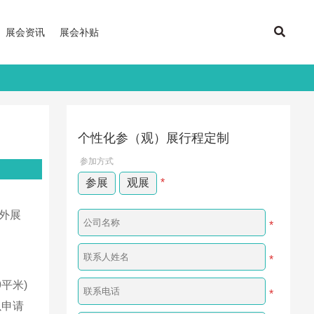
展会资讯
展会补贴
个性化参（观）展行程定制
参加方式
参展
观展
*
外展
*
*
平米)
*
以申请