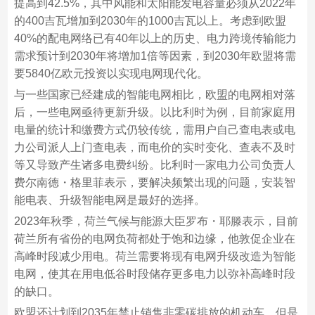
提高到42.5%，其中风能和太阳能发电容量必须从2022年
的400吉瓦增加到2030年的1000吉瓦以上。考虑到欧盟
40%的配电网络已有40年以上的历史、电力跨境传输能力
需求预计到2030年将增加1倍等因素，到2030年欧盟将需
要5840亿欧元投资以实现电网现代化。
与一些国家已经建成的智能电网相比，欧盟的电网相对落
后，一些电网亟待更新升级。以比利时为例，目前家庭用
电量的统计和缴费方式仍较传统，需用户自己查电表或电
力公司派人上门查电表，而电价的实时变化、查表不及时
等又导致产生诸多电费纠纷。比利时一家电力公司负责人
费尔南德・格里菲表示，要解决频繁出现的问题，安装智
能电表、升级智能电网是最好的选择。
2023年秋季，荷兰气候与能源大臣罗布・耶滕表示，目前
荷兰所有省份的电网负荷都处于饱和边缘，他敦促企业在
高峰时段减少用电。荷兰需要将现有电网升级改造为智能
电网，使其在用电低谷时段储存更多电力以弥补高峰时段
的缺口。
欧盟还计划到2035年禁止销售非零碳排放的机动车。但是