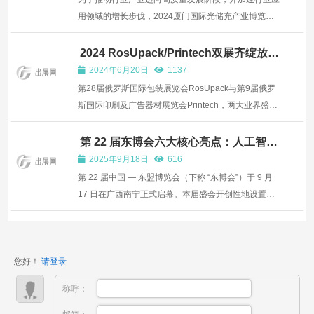
用领域的增长步伐，2024厦门国际光储充产业博览会
于4月20日至22日在厦门国际会展中心盛大举行。本次
展会精心策划了三大版块品牌馆，汇聚了包括天合光
2024 RosUpack/Printech双展齐绽放，
超千家企业参展，规模再创新高
能、阳光电源、东方日升、晶科、爱旭、固德威、京
2024年6月20日
1137
华、新宇、绿能...
第28届俄罗斯国际包装展览会RosUpack与第9届俄罗
斯国际印刷及广告器材展览会Printech，两大业界盛
会，将于2024年6月18日至21日隆重登陆莫斯科克洛库
斯国际会展中心，分别占据璀璨的2号和3号展馆。此次
第 22 届东博会六大核心亮点：人工智能
如何重塑中国 — 东盟合作新生态
展览吸引了千余家企业踊跃参展，国际展商亦纷纷加
2025年9月18日
616
盟，共同缔造一...
第 22 届中国 — 东盟博览会（下称 “东博会”）于 9 月
17 日在广西南宁正式启幕。本届盛会开创性地设置了
面积达 1 万平方米的人工智能（AI）专馆，吸引近 200
家人工智能领域的头部企业与创新团队集中参展，“AI
如何重塑中国 — 东盟合作格局” 成为全场聚焦的核心议
您好！
请登录
题...
称呼：