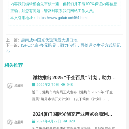
内容我们编辑部会先审核一遍，但我们并不能100%保证内容信息
正确，如您有问题，请及时联系我们网站工作人员。
本文引用地址：
https://www.gofair.cn/464.html
上一篇:
越南成中国光伏玻璃最大进口地
下一篇:
ISPO北京-多元跨界，戮力偕行，再创运动生活方式新纪
元
相关推荐
潍坊推出 2025 “千企百展” 计划，助力企
业 “出海” 揽订单
2025年2月9日
948
近日，潍坊市商务局正式发布《潍坊市 2025 年 “千企
百展” 境外市场开拓计划》（以下简称《计划》），为
当地企业进军境外市场、提升国际竞争力，提供了清晰
的行动纲领与坚实的政策支撑。这一举措，彰显了潍坊
2024厦门国际光储充产业博览会顺利举
行
市在推动企业 “走出去” 战略上的坚定决心，为全市外贸
2024年4月22日
820
的稳...
为了推动行业产业迈向高质量发展阶段，并加速行业应