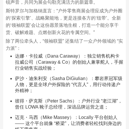
锐声音，共同为展会勾勒充满活力的新篇章。​
斯特罗尔与加格纳直言：“户外零售商展会理应成为户外圈
的‘探索引擎’、战略聚能地，更是连接各方的‘纽带’。全新
的‘领袖联盟’会让这份愿景落地生根，打造一个能分享干
货、破解难题、点燃创新火花的专属空间。”​
除了两位牵头人，“领袖联盟” 还集结了一众户外领域的 “实
力派”：​
达娜・卡拉威（Dana Caraway）：独立销售机构卡
拉威公司（Caraway & Co）的创始人兼掌舵人，手握
行业销售实战经验；​
萨沙・迪朱利安（Sasha DiGiulian）：攀岩界冠军级
人物，更是全球户外探险的 “代言人”，用行动传递户
外精神；​
彼得・萨克斯（Peter Sachs）：户外行业 “老江湖”，
曾任 LOWA 靴子总经理，深谙品牌运营之道；​
迈克・马西（Mike Massey）：Locally 平台创始人
—— 这个平台就像 “桥梁”，让消费者轻松找到身边的