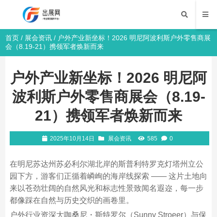
首页
/
展会资讯
/ 户外产业新坐标！2026 明尼阿波利斯户外零售商展
会（8.19-21）携领军者焕新而来
户外产业新坐标！2026 明尼阿
波利斯户外零售商展会（8.19-
21）携领军者焕新而来
2025年10月14日
展会资讯
585
0
在明尼苏达州苏必利尔湖北岸的斯普利特罗克灯塔州立公
园下方，游客们正循着嶙峋的海岸线探索 —— 这片土地向
来以苍劲壮阔的自然风光和标志性景致闻名遐迩，每一步
都像踩在自然与历史交织的画卷里。​
户外行业资深大咖桑尼・斯特罗尔（Sunny Stroeer）与保