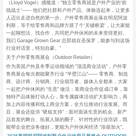
（Lloyd Vogel）感慨道：“独立零售商就是户外产业的‘前
线战士’—— 他们把社群和户外产品、体验连起来，让更多
人迈出走进自然的第一步。户外零售商展会落在明尼阿波
利斯，等于给零售商和品牌方搭了个‘关键桥梁’，让大家能
一起聊想法、找合作，共同把户外休闲的未来变得更好。
我们 Garage Grown Gear 总部就在圣保罗，能参与到这场
行业对话里，特别自豪。”​
关于户外零售商展会（Outdoor Retailer）​
作为美国户外及冬季运动领域的 “顶流商业活动”，户外零
售商展会每次都能聚齐行业 “半壁江山”—— 零售商、制造
商、设计师、分销商、行业倡导者、媒体人全都来，大家
一起把户外休闲的 “生意” 做活：靠商业合作促成订单，靠
独特产品体验打动人心，靠专属媒体活动扩大影响力，再
加上内容传播和线上商业方案，全方位推动行业发展。而
且，展会还提供 “硬核支持”：面对面谈生意的机会、新产
品首发的舞台、拓展人脉的圈子、针对性的行业培训，既
能帮企业把业务做好，更能为户外休闲经济 “添柴加火”。