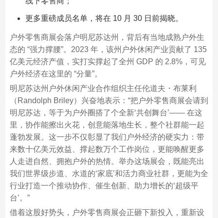
线下零售商；​
更多重磅成员名单，将在 10 月 30 日前揭晓。​
户外零售商展会落户明尼苏达州，背后有当地成熟户外生
态的 “强力撑腰”。2023 年，该州户外休闲产业贡献了 135
亿美元经济产值，实打实撑起了全州 GDP 的 2.8%，可见
户外经济在这里的 “分量”。​
明尼苏达州户外休闲产业合作组织主任伦道夫・布莱利
（Randolph Briley）兴奋地表示：“把户外零售商展会请到
明尼苏达，等于为户外圈搭了个全新‘共创舞台’—— 在这
里，协作能擦出火花，创意能落地生长，整个社群能一起
蓬勃发展。这一步不仅彰显了我们户外经济的硬实力：带
来数十亿美元效益、撑起数万个工作岗位，更能唤醒更多
人走进自然、拥抱户外的热情。举办这场展会，既能亮出
我们世界级步道、水道的‘家底’和活力商业社群，更能为全
行业打造一个推动协作、催生创新、助力增长的‘超级平
台’。”​
借着这股好势头，户外零售商展会正砸下新投入，重新设