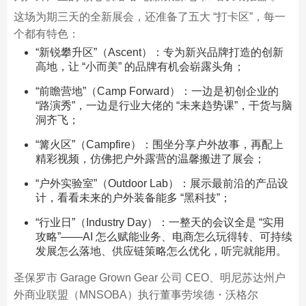
这场为期三天的全新展会，还准备了五大 “打卡区”，每一
个都有特色：​
“新锐攀升区”（Ascent）：专为新兴品牌打造的创新
高地，让 “小而美” 的品牌有机会崭露头角；​
“前瞻营地”（Camp Forward）：一边是初创企业的
“路演秀”，一边是行业大佬的 “未来趋势课”，干货与脑
洞齐飞；​
“篝火区”（Campfire）：围坐分享户外故事，再配上
精彩视频，仿佛把户外露营的温馨搬进了展会；​
“户外实验室”（Outdoor Lab）：展示最前沿的产品设
计，看看未来的户外装备能多 “黑科技”；​
“行业日”（Industry Day）：一整天的会议全是 “实用
攻略”——AI 怎么赋能业务、电商怎么玩得转、可持续
发展怎么落地、供应链策略怎么优化，听完就能用。​
圣保罗市 Garage Grown Gear 公司 CEO、明尼苏达州户
外商业联盟（MNSOBA）执行董事劳埃德・沃格尔