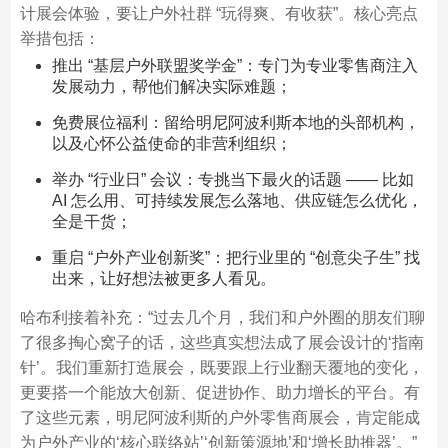
计展会体验，要让户外社群 “玩得爽、有收获”。核心亮点
举措包括：​
推出 “基层户外联盟奖学金”：专门为专业零售商注入
发展动力，帮他们解决实际难题；​
免费展位福利：留给明尼阿波利斯本地的头部机构，
以及心怀公益使命的非营利组织；​
举办 “行业日” 会议：专挑当下最火的话题 —— 比如
AI 怎么用、可持续发展怎么落地、供应链怎么优化，
全是干货；​
重启 “户外产业创新奖”：把行业里的 “创意尖子生” 找
出来，让好想法被更多人看见。​
哈布利接着补充：“过去几个月，我们和户外圈的朋友们聊
了很多掏心窝子的话，这些真实想法成了展会设计的‘指南
针’。我们重新打造展会，既要跟上行业翻天覆地的变化，
更要搭一个能放大创新、促进协作、助力增长的平台。有
了这些元素，明尼阿波利斯的户外零售商展会，肯定能成
为户外产业的‘核心联络站’‘创新策源地’和‘增长助推器’。”​