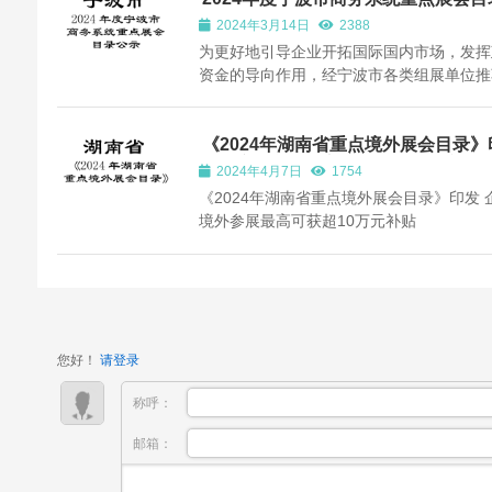
示
2024年3月14日
2388
为更好地引导企业开拓国际国内市场，发挥
资金的导向作用，经宁波市各类组展单位推
筛选，现将2024年度宁波市商务系统重点
录予以公示。公示期1月18日至24日（7天
有问题或建议请及时与宁波市商务局对外贸
《2024年湖南省重点境外展会目录》
企业境外参展最高可获超10万元补贴
进处联系，电话：89387083，89387081
2024年4月7日
1754
《2024年湖南省重点境外展会目录》印发 
境外参展最高可获超10万元补贴
您好！
请登录
称呼：
邮箱：