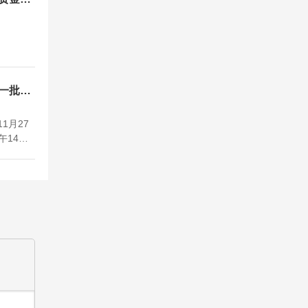
后一批提
1月27
午14：
提升国际
端午节期
及时段安
、外汇