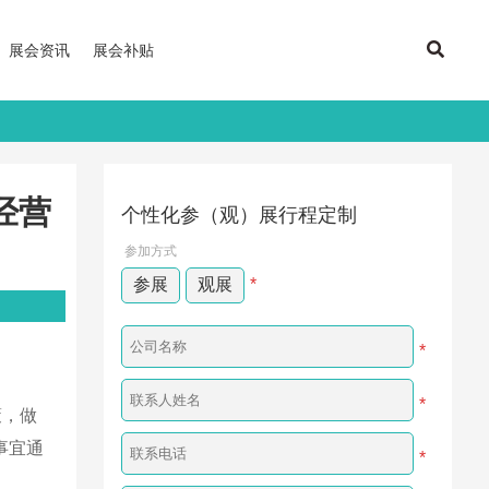
展会资讯
展会补贴
经营
个性化参（观）展行程定制
参加方式
参展
观展
*
*
*
策，做
事宜通
*