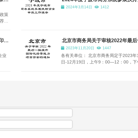
报工作提示
2024年3月14日
1412
政策
荐和
展会目
）。如
易促
印发
北京市商务局关于审核2022年最
升国际化经营能力项目资金的通知
。
2023年11月20日
1447
企业
各有关单位： 北京市商务局定于2023年1
日-12月19日，上午9：00―12：00，下
00－17：00分批次对2022年最后一批
化经营能力项目进行审核（周六、日及
间正常休息）。请各单位按照指定日期
排（详见附件1）携带项目资金原始发票
水...