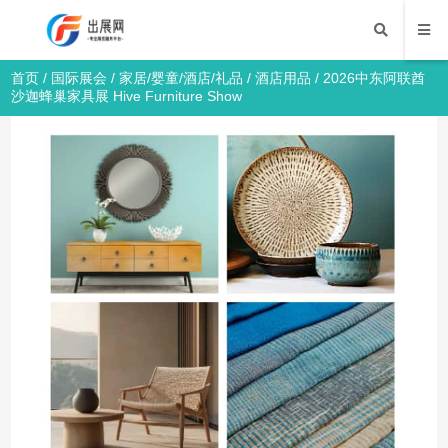
首页
/
国际展会
/
家居/婴童/酒店/礼品
/
酒店用品
/ 2026中东阿联酋
沙迦蜂巢家具展 Hive Furniture Show