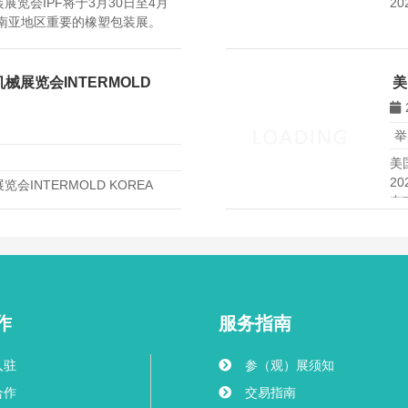
展览会IPF将于3月30日至4月
2
南亚地区重要的橡塑包装展。
械展览会INTERMOLD
美
举
美国
20
会INTERMOLD KOREA
东
作
服务指南
入驻
参（观）展须知
合作
交易指南