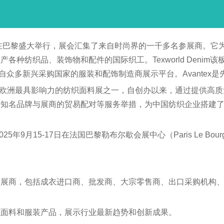
分两届在巴黎盛大举行，展会汇集了来自时尚界的一千多名参展商。
生产各种纺织品、装饰物和配件的国际织工。Texworld Deni
最大的来自众多新兴采购国家的服装和配饰制造商展示平台。Avant
料展览会作为欧洲最具影响力的纺织面料展之一，自创办以来，通过提
请知名品牌与展商的贸易配对等服务举措，为中国纺织企业搭建
月15-17日在法国巴黎勒布尔歇会展中心（Paris Le Bourget
参展商，包括成衣进口商、批发商、大宗零售商、出口采购机构
织面料和服装产品，展示行业最新趋势和创新成果。