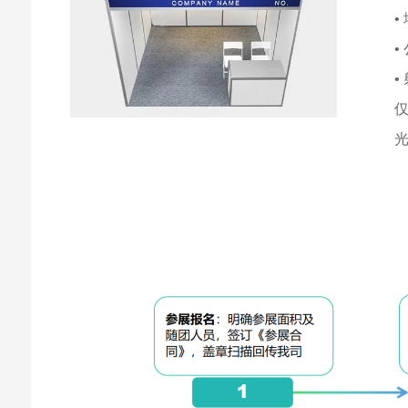
•
•
•