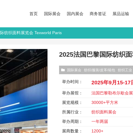
首页
国际展会
国内展会
商务签证
展品运输
纺织面料展览会 Texworld Paris
2025法国巴黎国际纺织面料展览
国际展会
纺织/服装/皮革/箱包
纺织工业
举办时间：
2025年9月15-17
举办展馆：
法国巴黎勒布尔歇会
展览规模：
30000+平方米
所属行业：
纺织面料展会
举办周期：
一年两届
展商数量：
1200+