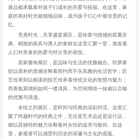
展品都承载着对孩子们成长的关爱与祝福。在这里，家
庭的美好时光被细细品味，成为孩子们心中最珍贵的记
忆。
烹煮时光，共享盛宴展区，是味蕾与情感的双重庆
典。精致的厨具与诱人的食材在这里汇聚一堂，激发着
人们对美食的热爱与对分享的喜悦。
居家雅饰展区，是品味与生活的优雅融合。织梦家
纺以质朴的质感诠释着简约而不失高雅的生活哲学；匠
艺传承则以精湛的技艺传承着传统文化的智慧与魅力；
而香氛萦绕则如同一缕清风，为空间增添一抹难以言喻
的优雅与浪漫。
永恒之韵展区，是时间与经典的深刻对话。这里汇
聚了跨越时代的经典之作，无论是艺术品还是设计品，
都以其独特的魅力诠释着对永恒的追求与敬仰。在这
里，参观者可以感受到历史的深邃与文化的底蕴。