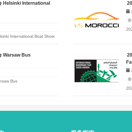
inki International
2
举
2
International Boat Show
arsaw Bus
2
Fa
举
aw Bus
20
Sa