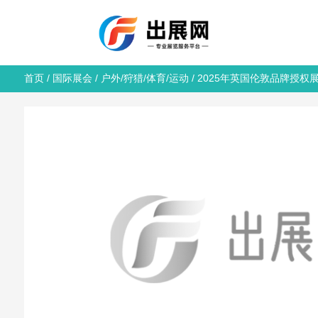
首页
/
国际展会
/
户外/狩猎/体育/运动
/ 2025年英国伦敦品牌授权展（Bra