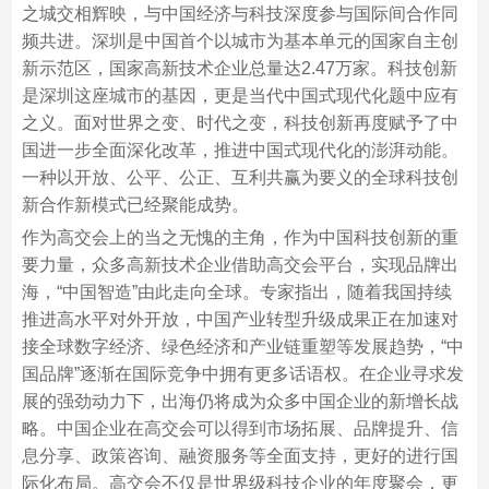
之城交相辉映，与中国经济与科技深度参与国际间合作同
频共进。深圳是中国首个以城市为基本单元的国家自主创
新示范区，国家高新技术企业总量达2.47万家。科技创新
是深圳这座城市的基因，更是当代中国式现代化题中应有
之义。面对世界之变、时代之变，科技创新再度赋予了中
国进一步全面深化改革，推进中国式现代化的澎湃动能。
一种以开放、公平、公正、互利共赢为要义的全球科技创
新合作新模式已经聚能成势。
作为高交会上的当之无愧的主角，作为中国科技创新的重
要力量，众多高新技术企业借助高交会平台，实现品牌出
海，“中国智造”由此走向全球。专家指出，随着我国持续
推进高水平对外开放，中国产业转型升级成果正在加速对
接全球数字经济、绿色经济和产业链重塑等发展趋势，“中
国品牌”逐渐在国际竞争中拥有更多话语权。在企业寻求发
展的强劲动力下，出海仍将成为众多中国企业的新增长战
略。中国企业在高交会可以得到市场拓展、品牌提升、信
息分享、政策咨询、融资服务等全面支持，更好的进行国
际化布局。高交会不仅是世界级科技企业的年度聚会，更