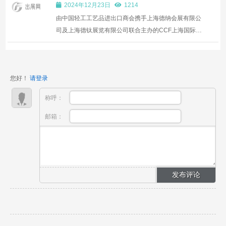
CCF2025上海春季百货展览会，抢占新
Power2Drive Europe和EM-Power Europe四大独立展
2024年12月23日
1214
年先机！参展阵容持续更新→
览，全面探讨了全天候...
由中国轻工工艺品进出口商会携手上海德纳会展有限公
司及上海德钛展览有限公司联合主办的CCF上海国际日
用百货（春季）博览会，定于2025年3月7日至9日在上
海新国际博览中心盛大启幕。本届展会以“聚焦卓越品
牌，引领创新发展”为核心定位，立足上海这一国际商
您好！
请登录
贸枢纽，辐...
称呼：
邮箱：