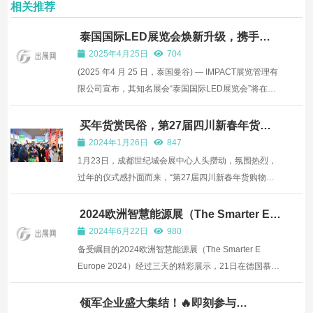
相关推荐
泰国国际LED展览会焕新升级，携手智
能生活展共拓东盟市场
2025年4月25日
704
(2025 年4 月 25 日，泰国曼谷) — IMPACT展览管理有
限公司宣布，其知名展会“泰国国际LED展览会”将在迎
来十周年之际正式完成品牌焕新与形式升级。展会将于
2025年9月17日至19日，在泰国曼谷IMPACT展览会议
买年货赏民俗，第27届四川新春年货购
物节开幕
中心举办。此次品牌焕新升级旨在契合照明行业的持续
2024年1月26日
847
发展趋势，...
1月23日，成都世纪城会展中心人头攒动，氛围热烈，
过年的仪式感扑面而来，“第27届四川新春年货购物节”
正式开幕！ 作为“2024蜀里安逸·迎春购物月”的重要活
动和成都“十二月市”系列主题活动之一，“第27届中国
2024欧洲智慧能源展（The Smarter E
Europe）在德国慕尼黑圆满闭幕
（四川）新春年货购物节”打响2024消费促进年·迎春消
2024年6月22日
980
费第一枪...
备受瞩目的2024欧洲智慧能源展（The Smarter E
Europe 2024）经过三天的精彩展示，21日在德国慕尼
黑圆满闭幕。作为欧洲能源行业的标杆性展览联盟，此
次盛会集结了Intersolar Europe、ees Europe、
领军企业盛大集结！🔥即刻参与