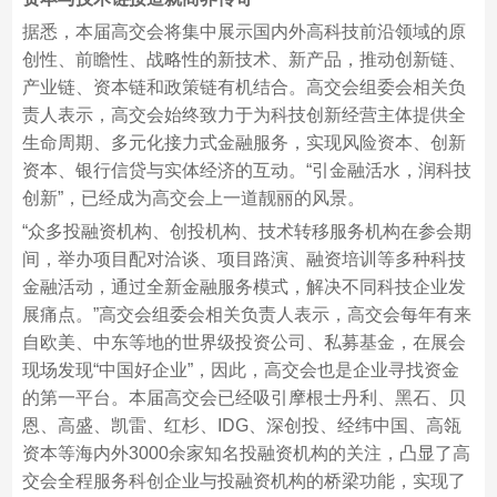
据悉，本届高交会将集中展示国内外高科技前沿领域的原
创性、前瞻性、战略性的新技术、新产品，推动创新链、
产业链、资本链和政策链有机结合。高交会组委会相关负
责人表示，高交会始终致力于为科技创新经营主体提供全
生命周期、多元化接力式金融服务，实现风险资本、创新
资本、银行信贷与实体经济的互动。“引金融活水，润科技
创新”，已经成为高交会上一道靓丽的风景。
“众多投融资机构、创投机构、技术转移服务机构在参会期
间，举办项目配对洽谈、项目路演、融资培训等多种科技
金融活动，通过全新金融服务模式，解决不同科技企业发
展痛点。”高交会组委会相关负责人表示，高交会每年有来
自欧美、中东等地的世界级投资公司、私募基金，在展会
现场发现“中国好企业”，因此，高交会也是企业寻找资金
的第一平台。本届高交会已经吸引摩根士丹利、黑石、贝
恩、高盛、凯雷、红杉、IDG、深创投、经纬中国、高瓴
资本等海内外3000余家知名投融资机构的关注，凸显了高
交会全程服务科创企业与投融资机构的桥梁功能，实现了