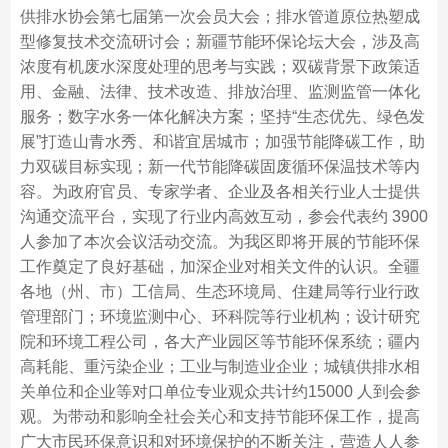
供排水协会第七届第一次会员大会；排水管道原位热塑成
型修复技术交流研讨会；新疆节能环保论坛大会，涉及高
浓度有机废水深度处理的思考与实践；双碳背景下政策适
用、金融、法律、技术改造、排放治理、监测监管一体化
服务；数字水务一体化解决方案；坚持“生态优先、绿色发
展”打造山青水秀、和谐宜居城市；加强节能降碳工作，助
力双碳目标实现；新一代节能降碳固废循环保温技术等内
容。为政府官员、专家学者、企业及各相关行业人士提供
沟通交流平台，实现了行业内高效互动，参会代表约 3900
人参加了本次会议活动交流。为我区即将开展的节能环保
工作奠定了良好基础，加深企业对相关文件的认识。全疆
各地（州、市）工信局、生态环境局、住建局等行业行政
管理部门；环境监测中心、环科院等行业机构；设计研究
院和环境工程公司，各大产业园区等节能环保系统；疆内
高耗能、重污染企业；工业与制造业企业；城镇供排水相
关单位和企业等对口单位专业观众共计约15000 人到会参
观。为带动和影响全社会关心和支持节能环保工作，提高
广大市民环保意识和对环境保护的不断关注，营造人人参