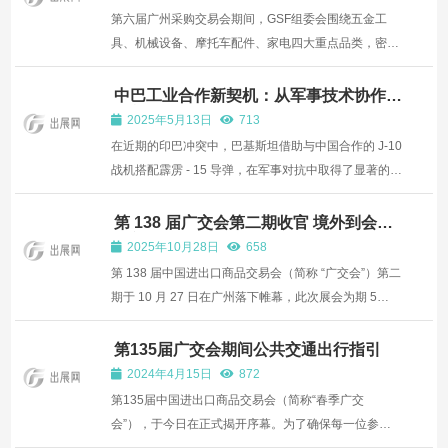
第六届广州采购交易会期间，GSF组委会围绕五金工
具、机械设备、摩托车配件、家电四大重点品类，密集
组织多场高效、精准的商贸配对专场。活动汇聚了来自
亚洲、非洲、欧洲、美洲等多个国家和地区的优质采购
中巴工业合作新契机：从军事技术协作到
全产业共赢 —— 诚邀中国企业参与 2025
商资源。 带着明确采购意向的海外买家，将通过一对一
2025年5月13日
713
巴基斯坦工业展
循环对接...
在近期的印巴冲突中，巴基斯坦借助与中国合作的 J-10
战机搭配霹雳 - 15 导弹，在军事对抗中取得了显著的战
术优势，成功击落 3 架印度的 “阵风” 战机。这一辉煌战
果不仅有力地展示了巴基斯坦的国防实力，更是中巴两
第 138 届广交会第二期收官 境外到会采
购商逼近 24 万
国在工业技术领域深度合作的生动范例。此次胜利充
2025年10月28日
658
分...
第 138 届中国进出口商品交易会（简称 “广交会”）第二
期于 10 月 27 日在广州落下帷幕，此次展会为期 5
天。据广交会官方消息，截至闭幕当日，线下到会的境
外采购商累计接近 24 万人次，覆盖全球 223 个国家和
第135届广交会期间公共交通出行指引
地区，较上届同期增长 6.8%，再度刷新历史纪录。 本
2024年4月15日
872
届广...
第135届中国进出口商品交易会（简称“春季广交
会”），于今日在正式揭开序幕。为了确保每一位参展