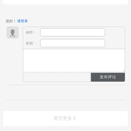
客商都能享受到便捷、舒适的出行体验，广州市交通运
输部门精心策划了多样化的公共交通服务方案，让出行
之路畅通无阻，尽享无忧。 在本届广交会的交通规划
您好！
请登录
中，我们充分发...
称呼：
邮箱：
展开更多