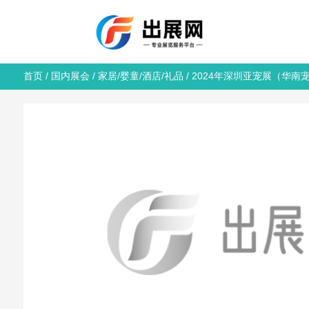
首页
/
国内展会
/
家居/婴童/酒店/礼品
/ 2024年深圳亚宠展（华南宠物用品