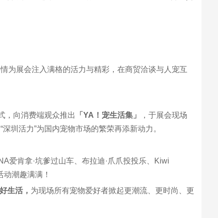
热情为展会注入满格的活力与精彩，在商贸洽谈与人宠互
式，向消费端观众推出
「YA！宠生活集」
，于展会现场
“深圳活力”为国内宠物市场的繁荣再添新动力。
A爱肯拿·坑爹过山车、布拉迪·爪爪投投乐、Kiwi
动活动潮趣满满！
好生活，
为现场所有宠物爱好者掀起更潮流、更时尚、更