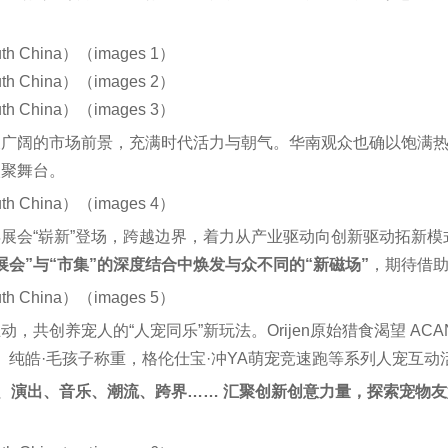
及广阔的市场前景，充满时代活力与朝气。华南观众也确以饱满
欢聚舞台。
展会“崭新”登场，跨越边界，着力从产业驱动向创新驱动拓新模
展会”与“市集”的深度结合中焕发与众不同的“新磁场”
，期待借助
创养宠人的“人宠同乐”新玩法。Orijen原始猎食渴望 ACAN
回接力、纯皓·毛孩子称重，格伦仕宝·冲YA萌宠竞速跑等系列人宠互
、演出、音乐、潮流、跨界…… 汇聚创新创意力量，探索宠物友