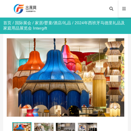
首页
/
国际展会
/
家居/婴童/酒店/礼品
/ 2024年西班牙马德里礼品及
家庭用品展览会 Intergift