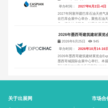
举办时间：
2027年6月2日-4日
2027年阿塞拜疆巴库石油天然气展览
在巴库会展中心举办，聚焦石油
备、炼化技术装备、油田化学品及
家展商和1万余名专业观众，是里
度盛会。
2026年墨西哥建筑建材展览会 E
2026年6月25日
945
举办时间：
2026年10月14-16
2026年墨西哥建筑建材展览会Expo
墨西哥城国际会展中心举行。本届展
预计吸引500家优质展商和180
拉美建筑市场的理想平台。欢迎
关于出展网
市场合