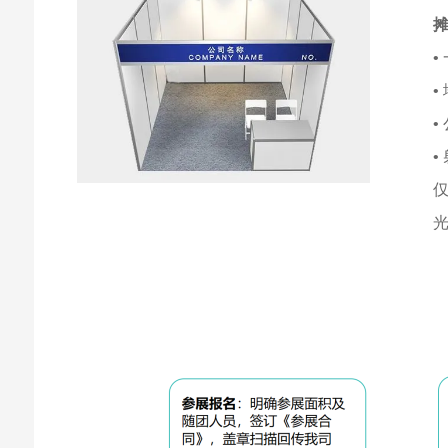
•
•
•
•