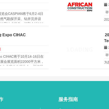
举
会CASPIAN将于6月2-4日
天然气勘探开采、钻井完井设
20
油田技术服务，汇聚全球230
海地区油气行业最具规模的年
xpo CIHAC
2
Te
日
举
 CIHAC将于10月14-16日在
会展览面积22000平方米，
为
00名专业观众参展参会，是拓展
T
各界人士前来参观洽谈。
展
国
作
服务指南