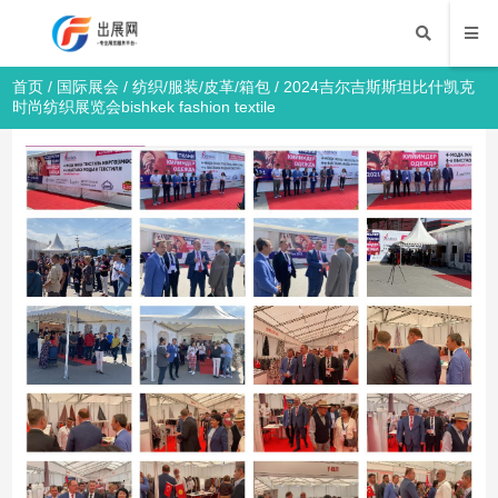
首页
/
国际展会
/
纺织/服装/皮革/箱包
/ 2024吉尔吉斯斯坦比什凯克
时尚纺织展览会bishkek fashion textile