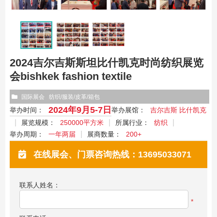
2024吉尔吉斯斯坦比什凯克时尚纺织展览
会bishkek fashion textile
国际展会
纺织/服装/皮革/箱包
2024年9月5-7日
举办时间：
举办展馆：
吉尔吉斯 比什凯克
展览规模：
250000平方米
所属行业：
纺织
举办周期：
一年两届
展商数量：
200+
在线展会、门票咨询热线：13695033071
联系人姓名：
*