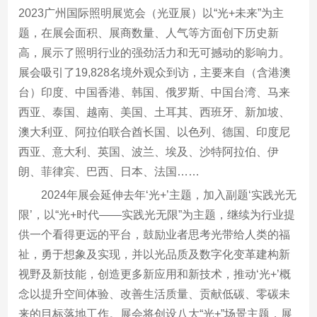
2023广州国际照明展览会（光亚展）以“光+未来”为主
题，在展会面积、展商数量、人气等方面创下历史新
高，展示了照明行业的强劲活力和无可撼动的影响力。
展会吸引了19,828名境外观众到访，主要来自（含港澳
台）印度、中国香港、韩国、俄罗斯、中国台湾、马来
西亚、泰国、越南、美国、土耳其、西班牙、新加坡、
澳大利亚、阿拉伯联合酋长国、以色列、德国、印度尼
西亚、意大利、英国、波兰、埃及、沙特阿拉伯、伊
朗、菲律宾、巴西、日本、法国……
2024年展会延伸去年‘光+’主题，加入副题‘实践光无
限’，以“光+时代——实践光无限”为主题，继续为行业提
供一个看得更远的平台，鼓励业者思考光带给人类的福
祉，勇于想象及实现，并以光品质及数字化变革建构新
视野及新技能，创造更多新应用和新技术，推动‘光+’概
念以提升空间体验、改善生活质量、贡献低碳、零碳未
来的目标落地工作。展会将创设八大“光+”场景主题，展