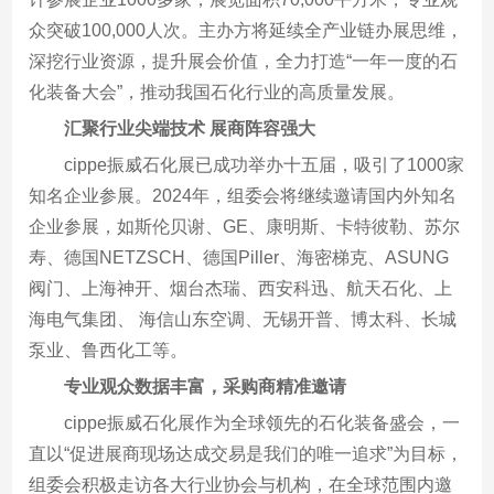
众突破100,000人次。主办方将延续全产业链办展思维，
深挖行业资源，提升展会价值，全力打造“一年一度的石
化装备大会”，推动我国石化行业的高质量发展。
汇聚行业尖端技术 展商阵容强大
cippe振威石化展已成功举办十五届，吸引了1000家
知名企业参展。2024年，组委会将继续邀请国内外知名
企业参展，如斯伦贝谢、GE、康明斯、卡特彼勒、苏尔
寿、德国NETZSCH、德国Piller、海密梯克、ASUNG
阀门、上海神开、烟台杰瑞、西安科迅、航天石化、上
海电气集团、 海信山东空调、无锡开普、博太科、长城
泵业、鲁西化工等。
专业观众数据丰富，采购商精准邀请
cippe振威石化展作为全球领先的石化装备盛会，一
直以“促进展商现场达成交易是我们的唯一追求”为目标，
组委会积极走访各大行业协会与机构，在全球范围内邀