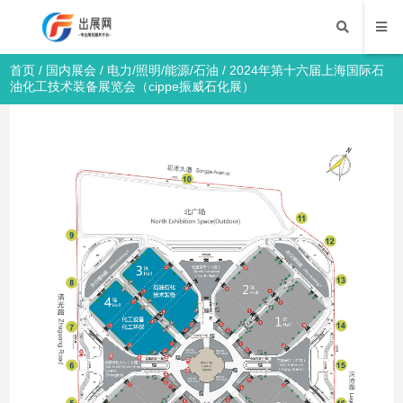
首页
/
国内展会
/
电力/照明/能源/石油
/ 2024年第十六届上海国际石
油化工技术装备展览会（cippe振威石化展）