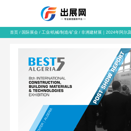
首页
/
国际展会
/
工业/机械/制造/矿业
/ 非洲建材展｜2024年阿尔及利