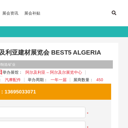
展会资讯
展会补贴
利亚建材展览会 BEST5 ALGERIA
/制造/矿业
日
举办展馆：
阿尔及利亚 – 阿尔及尔展览中心
：
汽摩配件
举办周期：
一年一届
展商数量：
450
695033071
*
*