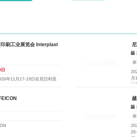
业展览会 Interplast
尼
举
9日
20
月
26将于2026年11月17-19日在尼日利亚
橡
n Center举办，是西非地区重要的国
贸易展览会。
EICON
越
举
ON
20
2