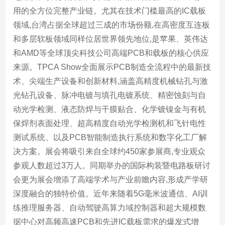
用的全方位完整产业链。尤其在技术门槛最高的IC载板
领域,台湾占据全球超过三成的市场份额,在高密度互连板
和多层软板领域同样位居世界领先地位,是苹果、英伟达
和AMD等全球顶尖科技公司高端PCB和载板的核心供应
来源。TPCA Show全面展示PCB制造全流程中的最新技
术、尖端生产设备和创新材料,涵盖高精度机械钻孔与激
光钻孔设备、脉冲电镀与填孔电镀系统、精密蚀刻与自
动光学检测、液态防焊与干膜贴合、化学镀镍金与有机
保焊剂表面处理、超高精度自动光学检测机和飞针电性
测试系统、以及PCB智能制造执行系统和数字化工厂解
决方案。展会将吸引来自全球约450家参展商,专业观众
参观人数超过3万人。同期举办的国际构装暨电路板研讨
会更为展会增添了高端学术与产业前瞻内容,形成产学研
深度融合的独特价值。近年来随着5G毫米波通信、AI训
练推理服务器、自动驾驶高算力域控制器和超大规模数
据中心对高频高速PCB和先进IC载板需求的爆发式增