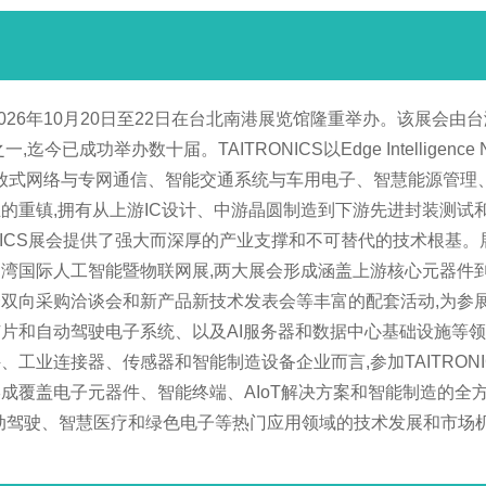
6)将于2026年10月20日至22日在台北南港展览馆隆重举办。该
已成功举办数十届。TAITRONICS以Edge Intellige
G开放式网络与专网通信、智能交通系统与车用电子、智慧能源管
的重镇,拥有从上游IC设计、中游晶圆制造到下游先进封装测试
ONICS展会提供了强大而深厚的产业支撑和不可替代的技术根基。
湾国际人工智能暨物联网展,两大展会形成涵盖上游核心元器件
双向采购洽谈会和新产品新技术发表会等丰富的配套活动,为参
片和自动驾驶电子系统、以及AI服务器和数据中心基础设施等领
工业连接器、传感器和智能制造设备企业而言,参加TAITRON
覆盖电子元器件、智能终端、AIoT解决方案和智能制造的全方位
动驾驶、智慧医疗和绿色电子等热门应用领域的技术发展和市场