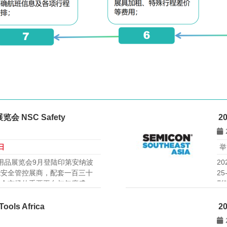
 NSC Safety
2
日
举
及劳保用品展览会9月登陆印第安纳波
2
能安全管控展商，配套一百三十
2
安全市场的重要平台与年度盛
影
接全球买家的首选场景，辐射北
ols Africa
2