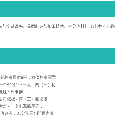
装与测试设备、晶圆制造与加工技术、半导体材料（硅片/光刻胶
国际标准展位9平，摊位标准配置
 一个咨询台 • 一桌、两（三）椅
 地毯 • 废纸篓
 公司楣板 • 两（三）面墙板
 射灯 • 一个电源插座等；
仅供参考，以实际展会配置为准