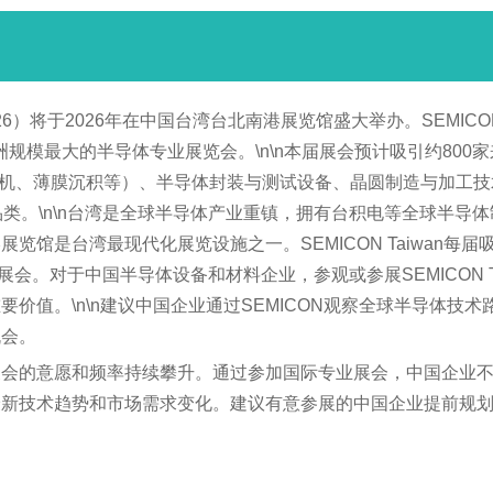
 2026）将于2026年在中国台湾台北南港展览馆盛大举办。SEMI
洲规模最大的半导体专业展览会。\n\n本届展会预计吸引约80
刻蚀机、薄膜沉积等）、半导体封装与测试设备、晶圆制造与加工
类。\n\n台湾是全球半导体产业重镇，拥有台积电等全球半导
览馆是台湾最现代化展览设施之一。SEMICON Taiwan每
过的顶级展会。对于中国半导体设备和材料企业，参观或参展SEMICO
价值。\n\n建议中国企业通过SEMICON观察全球半导体技
机会。
展会的意愿和频率持续攀升。通过参加国际专业展会，中国企业
最新技术趋势和市场需求变化。建议有意参展的中国企业提前规