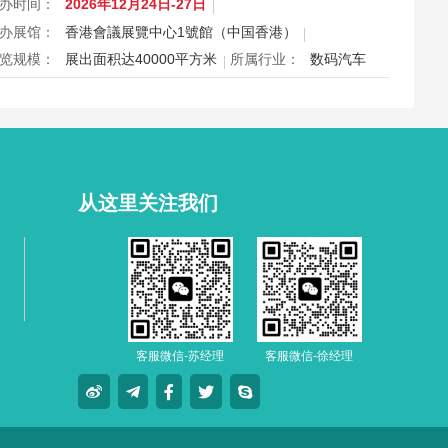
际认证。展会特设品牌廊、智能眼镜专区与多国展馆，汇聚全
办时间：
2026年12月24日-27日
视光产品供应商，并配套眼镜汇演与行业论坛，为展商与买家
办展馆：
香港會議展覽中心1號館（中国香港）
造高效的跨境商贸与合作机…
览规模：
展出面积达40000平方米
所属行业：
数码汽车
026香港数码生活及车品博览e-Expo Auto HK将于12月24日至
7日在香港会议展览中心举行，汇聚数码电子、智能生活与汽车
品千余家展商，打造圣诞黄金档科技车品一站式采购盛会，欢
观众与买家到场体验交流，共赴年度科技车生活派对。
从这里关注我们
客服微信-苏经理
客服微信-徐经理