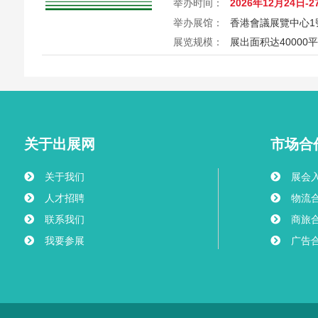
举办时间：
2026年12月24日-2
举办展馆：
香港會議展覽中心1
展览规模：
展出面积达40000
2026第26届香港家居潮流博览Ho
港会议展览中心举行，汇聚家具
商，打造岁末一站式家居采购与
外买家入场挑选心仪家居好物，
之美。
关于出展网
市场合
关于我们
展会
人才招聘
物流
联系我们
商旅
我要参展
广告