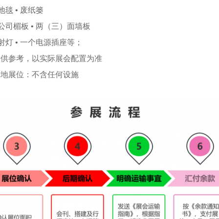
 地毯 • 废纸篓
 公司楣板 • 两（三）面墙板
 射灯 • 一个电源插座等；
仅供参考，以实际展会配置为准
光地展位：不含任何设施