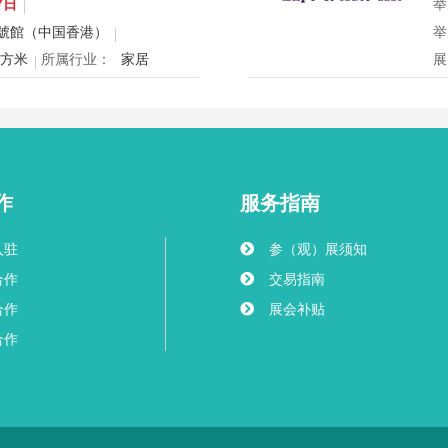
国
7日
举
球
號館（中国香港）
举
创
平方米
所属行业：
家居
展
mex将于12月24日至27日在香
2
寝具、智能家电与室内设计等展
2
灵感盛会，欢迎本地家庭与海内
用
共度温馨节日购物季，感受设计
迎
作
服务指南
入驻
参（观）展须知
合作
交易指南
合作
展会补贴
合作