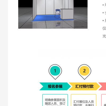
•
•
•