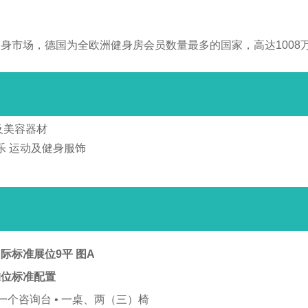
健身市场，德国为全欧洲健身房会员数量最多的国家，高达100
及美容器材
音乐 运动及健身服饰
际标准展位9平 图A
摊位标准配置
 一个咨询台 • 一桌、两（三）椅