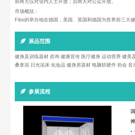
前两天仅对业内人士开放；后两天对公众开放。
市场概括：
Fibo的举办地在德国，美国、英国和德国为世界前三大
展品范围
健身及训练器材 咨询 健康宣传 医疗健身 运动营养 健美
桑拿浴 日光浴床 化妆品 健身房器材 电脑软硬件 协会 
参展流程
国
•