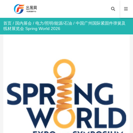
首页
/
国内展会
/
电力/照明/能源/石油
/ 中国广州国际紧固件弹簧及
线材展览会 Spring World 2026