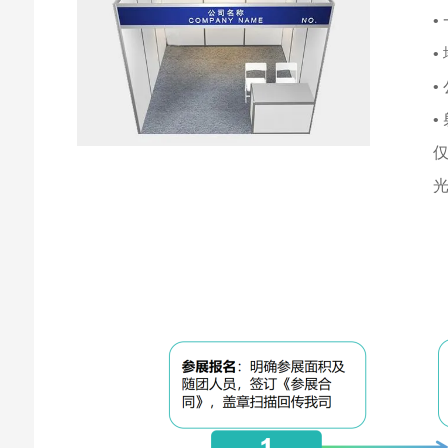
•
•
•
•