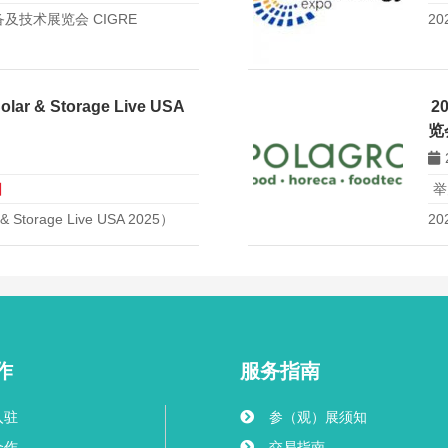
及技术展览会 CIGRE
2
& Storage Live USA
2
览
日
举
orage Live USA 2025）
2
PO
作
服务指南
入驻
参（观）展须知
合作
交易指南