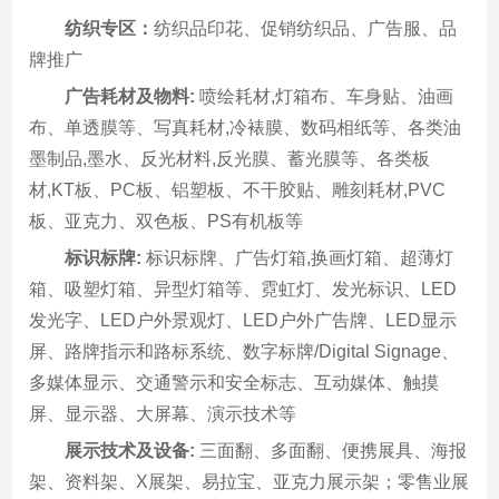
纺织专区：
纺织品印花、促销纺织品、广告服、品
牌推广
广告耗材及物料:
喷绘耗材,灯箱布、车身贴、油画
布、单透膜等、写真耗材,冷裱膜、数码相纸等、各类油
墨制品,墨水、反光材料,反光膜、蓄光膜等、各类板
材,KT板、PC板、铝塑板、不干胶贴、雕刻耗材,PVC
板、亚克力、双色板、PS有机板等
标识标牌:
标识标牌、广告灯箱,换画灯箱、超薄灯
箱、吸塑灯箱、异型灯箱等、霓虹灯、发光标识、LED
发光字、LED户外景观灯、LED户外广告牌、LED显示
屏、路牌指示和路标系统、数字标牌/Digital Signage、
多媒体显示、交通警示和安全标志、互动媒体、触摸
屏、显示器、大屏幕、演示技术等
展示技术及设备:
三面翻、多面翻、便携展具、海报
架、资料架、X展架、易拉宝、亚克力展示架；零售业展