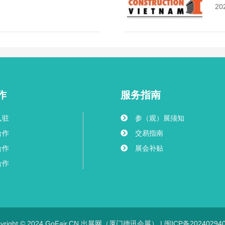
20
作
服务指南
入驻
参（观）展须知
合作
交易指南
合作
展会补贴
合作
pyright © 2024 GoFair.CN 出展网（厦门德讯会展） |
闽ICP备20240294