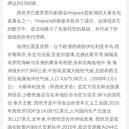
牌达到1500家。
西班牙巴塞罗那印刷展会Hispack是欧洲四大著名包
装展会之一。Hispack的新版本取得了成功，这体现在它
的数字中。该活动吸引了包装转型的基础，并代表了价
值链的所有代理商。
地理位置及优势：位于欧洲西南部伊比利亚半岛.西
邻葡萄牙,东北与法国,安道尔接壤,北濒比斯开湾,南隔直
布罗陀海峡与非洲的摩洛哥相望,东和东南临地中 海.海
岸线长约7,800公里.中部高原属大陆性气候,北部和西北
部沿海属海洋性气候.人口 4,675.58万人（2009年1月1
日）.卡斯蒂利亚语（即西班牙语）是官方语言和全国通
用语言.少数民族语言在本地区亦为官方语言.96％的居民
信 奉天主教. 西班牙是中等发达的资本主义工业国.2010
年西班牙GDP达14,087亿美元,人均国内生产总值达
30,127美元.近年来,中西经贸合作持续发展, 西班牙是我
国在欧盟内第6大贸易伙伴.2010年,双边贸易额为244亿