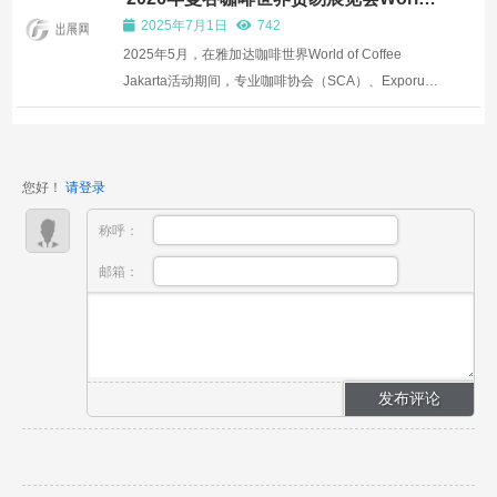
of Coffee Bangkok将于5月举行
2026年春夏采购季的序幕，并迎来了全新升级的意大
2025年7月1日
742
利加达国际箱包...
2025年5月，在雅加达咖啡世界World of Coffee
Jakarta活动期间，专业咖啡协会（SCA）、Exporum
公司和泰国咖啡师协会（BAT）正式宣布，泰国曼谷将
于2026年举办亚洲咖啡世界World of Coffee Asia活
动。签约仪式上，SCA首席执行官扬尼斯·阿波斯托洛
您好！
请登录
普洛斯、Exporum公司...
称呼：
邮箱：