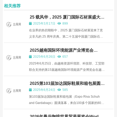
相关推荐
25 载风华，2025 厦门国际石材展盛大启
幕，引领全球石材产业新风向
2025年3月17日
899
在业界的热切期盼中，2025 厦门国际石材展迎来了意
义非凡的 25 周年庆典。第二十五届中国厦门国际石材
展览会于3月16日在厦门国际会展中心盛大启幕，开启
无国界对话，探索跨边界融合与发展。此次展会精心构
2025越南国际环境能源产业博览会
（ENTECH 2025）盛大启幕
建起 “资源、科技、设计” 三大核心展览内容体系，成功
2025年6月26日
657
开启全...
2025年6月25日，由越南资源环境部、科技部、工贸部
联合支持的第15届越南国际环境能源产业博览会在越南
河内ICE国际会展中心拉开序幕。 本届展会同期举行第
二届越南国际电池及储能技术展览会(Battery Expo
2025第103届加达国际鞋展和箱包展圆满
闭幕：引领变革，迈向未来
2025)，展览总面积约8000平方米，首日共吸引了约
2025年6月24日
585
3000名买家和...
第103届加达国际鞋展和箱包展（Expo Riva Schuh
and Gardabags）圆满落幕，来⾃100多个国家的8000
余位专业买家到场参观。来⾃波兰、英国、⾮洲和美国
的⼈数显著增⻓，德国保持稳定。本届展会正式拉开了
2026年曼谷咖啡世界贸易展览会World