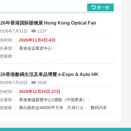
换一换
026年香港国际眼镜展 Hong Kong Optical Fair
2026年7月31日
1137
办时间：
2026年11月4日-6日
办展馆：
香港会议展览中心
览规模：
出面积 30000 平方米，上届专业观众 11666 人次
属行业：
眼镜
026香港數碼生活及車品博覽 e-Expo & Auto HK
港国际眼镜展2026将于11月4日至6日在香港会议展览中心举
2026年7月10日
2530
，为期三天，是亚洲最具影响力的眼镜专业展之一，并获UFI
际认证。展会特设品牌廊、智能眼镜专区与多国展馆，汇聚全
办时间：
2026年12月24日-27日
视光产品供应商，并配套眼镜汇演与行业论坛，为展商与买家
办展馆：
香港會議展覽中心1號館（中国香港）
造高效的跨境商贸与合作机…
览规模：
展出面积达40000平方米
所属行业：
数码汽车
026香港数码生活及车品博览e-Expo Auto HK将于12月24日至
7日在香港会议展览中心举行，汇聚数码电子、智能生活与汽车
品千余家展商，打造圣诞黄金档科技车品一站式采购盛会，欢