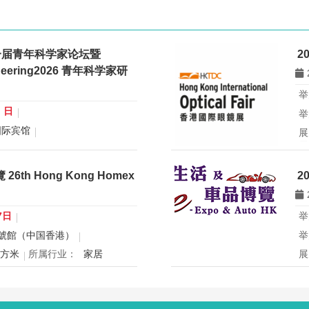
一届青年科学家论坛暨
2
gineering2026 青年科学家研
举
0 日
举
国际宾馆
展
展
行业：
微米纳米技术学会
所
青年科学家论坛暨
th Hong Kong Homex
2
eering2026 青年科学家研讨会
香
办
国
7日
举
球
號館（中国香港）
举
创
平方米
所属行业：
家居
展
mex将于12月24日至27日在香
2
寝具、智能家电与室内设计等展
2
灵感盛会，欢迎本地家庭与海内
用