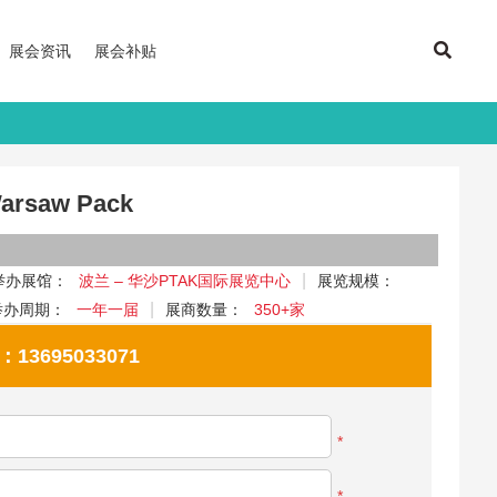
展会资讯
展会补贴
saw Pack
举办展馆：
波兰 – 华沙PTAK国际展览中心
展览规模：
举办周期：
一年一届
展商数量：
350+家
695033071
*
*