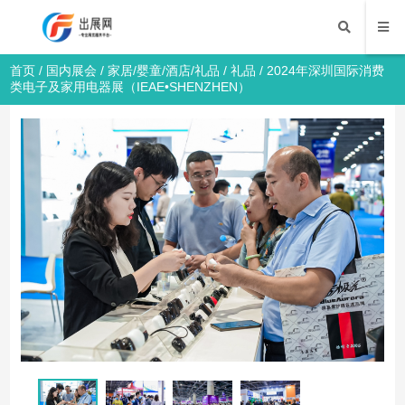
首页
/
国内展会
/
家居/婴童/酒店/礼品
/
礼品
/ 2024年深圳国际消费
类电子及家用电器展（IEAE•SHENZHEN）