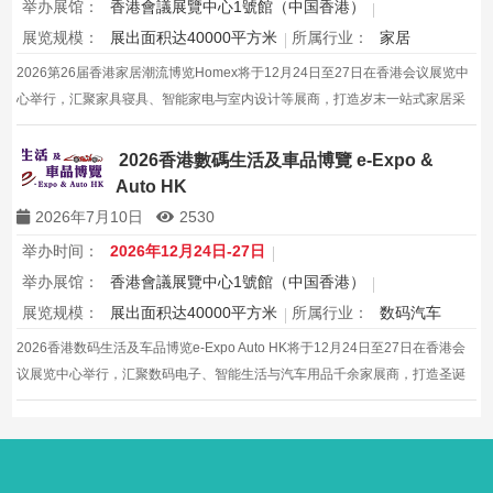
举办展馆：
香港會議展覽中心1號館（中国香港）
展览规模：
展出面积达40000平方米
所属行业：
家居
2026第26届香港家居潮流博览Homex将于12月24日至27日在香港会议展览中
心举行，汇聚家具寝具、智能家电与室内设计等展商，打造岁末一站式家居采
购与灵感盛会，欢迎本地家庭与海内外买家入场挑选心仪家居好物，共度温馨
节日购物季，感受设计之美。
2026香港數碼生活及車品博覽 e-Expo &
Auto HK
2026年7月10日
2530
举办时间：
2026年12月24日-27日
举办展馆：
香港會議展覽中心1號館（中国香港）
展览规模：
展出面积达40000平方米
所属行业：
数码汽车
2026香港数码生活及车品博览e-Expo Auto HK将于12月24日至27日在香港会
议展览中心举行，汇聚数码电子、智能生活与汽车用品千余家展商，打造圣诞
黄金档科技车品一站式采购盛会，欢迎观众与买家到场体验交流，共赴年度科
技车生活派对。