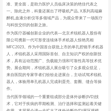
准、更全面，是助力医护人员临床决策的绝佳代表之
一。除此之外，科曼还展出了呼吸机产品, X系列高端麻
醉机,血液分析仪等多领域产品，为观众带来了一场医疗
与科技交织的创新之旅。
作为医疗器械创新企业的代表—北京术锐机器人股份有
限公司携新一代可形变连续体手术机器人惊艳亮相
MFC2023。作为中国首台获批上市的单孔腔镜手术机器
人，术锐机器人采用国际首创、自主知识产权的创新技
术，具有运动范围广、负载能力强和可靠性高等技术优
势。展会期间，术锐机器人展台吸引了众多观众驻足，
来自医院的专家学者们纷纷走进展台，主动试驾术锐机
器人，体验用单孔机器人完成剥蛋壳、套圈、缝合等操
作。
当代医学领域的一个重要组成部分是体外诊断(IVD)技
术，它对于疾病的早期检测、治疗选择和监测起着关键
作用。本届展会进一步扩大了体外诊断(IVD)展区规模，