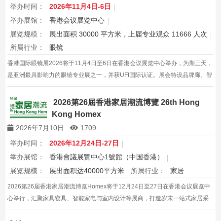
举办时间：
2026年11月4日-6日
举办展馆：
香港会议展览中心
展览规模：
展出面积 30000 平方米，上届专业观众 11666 人次
所属行业：
眼镜
香港国际眼镜展2026将于11月4日至6日在香港会议展览中心举办，为期三天，
是亚洲最具影响力的眼镜专业展之一，并获UFI国际认证。展会特设品牌廊、智
能眼镜专区与多国展馆，汇聚全球视光产品供应商，并配套眼镜汇演与行业论
坛，为展商与买家创造高效的跨境商贸与合作机…
2026第26屆香港家居潮流博覽 26th Hong
Kong Homex
2026年7月10日
1709
举办时间：
2026年12月24日-27日
举办展馆：
香港會議展覽中心1號館（中国香港）
展览规模：
展出面积达40000平方米
所属行业：
家居
2026第26届香港家居潮流博览Homex将于12月24日至27日在香港会议展览中
心举行，汇聚家具寝具、智能家电与室内设计等展商，打造岁末一站式家居采
购与灵感盛会，欢迎本地家庭与海内外买家入场挑选心仪家居好物，共度温馨