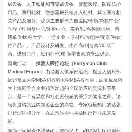
械设备、人工智能和可穿戴设备、智慧医疗、防疫防护
用品、医用耗材、微创器械及植介入耗材、其它医疗相
关产品及服务。观众主要群体为自医院/诊所/急救中心/
医疗护理康复中心/体检中心、实验/试验/检测机构、科
研单位/医科大学、上游企业（原材料/零配件/元器件/软
件产品）、产品设计及研发、生产商/制造商/OEM厂
商、进出口商、经销商/代理商/零售商的专业观众。
同期活动——
摆渡人医疗论坛（Ferryman Club
Medical Forum）
由摆渡人俱乐部组织。摆渡人俱乐部
缘起复旦⼤学MBA和⾹港⼤学MBA校友会，由复旦及港
⼤上海同学会企业精英发起的全球供应链资源共享平
台，是⼀个有温度和社会责任感的医疗⼤健康之家。论
坛将邀请到业内知名企业的高管、专家就最热门的话题
进行演讲和分享，在思想碰撞中共话医疗行业未来发
展。
新的一届展会仍将延续去年的形式，继续深耕医疗创新