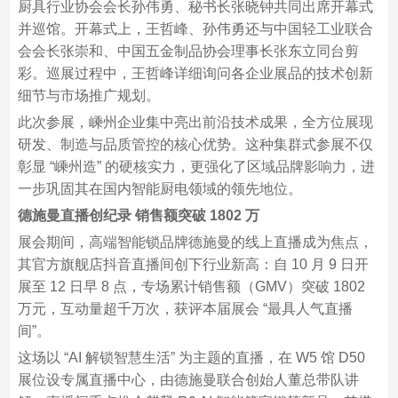
厨具行业协会会长孙伟勇、秘书长张晓钟共同出席开幕式
并巡馆。开幕式上，王哲峰、孙伟勇还与中国轻工业联合
会会长张崇和、中国五金制品协会理事长张东立同台剪
彩。巡展过程中，王哲峰详细询问各企业展品的技术创新
细节与市场推广规划。​
此次参展，嵊州企业集中亮出前沿技术成果，全方位展现
研发、制造与品质管控的核心优势。这种集群式参展不仅
彰显 “嵊州造” 的硬核实力，更强化了区域品牌影响力，进
一步巩固其在国内智能厨电领域的领先地位。​
德施曼直播创纪录 销售额突破 1802 万​
展会期间，高端智能锁品牌德施曼的线上直播成为焦点，
其官方旗舰店抖音直播间创下行业新高：自 10 月 9 日开
展至 12 日早 8 点，专场累计销售额（GMV）突破 1802
万元，互动量超千万次，获评本届展会 “最具人气直播
间”。​
这场以 “AI 解锁智慧生活” 为主题的直播，在 W5 馆 D50
展位设专属直播中心，由德施曼联合创始人董总带队讲