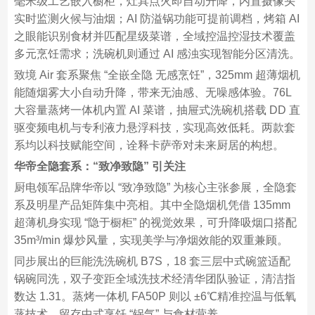
毫米级工艺嵌入橱柜，灶具点火即自动升降，内置摄像头
实时监测火候与油烟；AI 防溢锅功能可提前调档，烤箱 AI
之眼能识别食材并匹配星级菜谱，全域控温控湿技术覆盖
多元烹饪需求；洗碗机则通过 AI 感浊实现智能分区清洗。​
致境 Air 套系聚焦 “全嵌全隐 无感烹饪”，325mm 超薄烟机
能随烟雾大小自动升降，带来无油感、无噪感体验。76L
大容量蒸烤一体机内置 AI 菜谱，抽屉式洗碗机搭载 DD 直
驱变频电机与专利液力悬浮科技，实现高效低耗。两款套
系均以科技赋能空间，诠释卡萨帝对未来厨居的构想。​
华帝全隐套系：“致净致隐” 引关注​
厨电领军品牌华帝以 “致净致隐” 为核心主张参展，全隐套
系及明星产品矩阵集中亮相。其中全隐烟机凭借 135mm
超薄机身实现 “隐于橱柜” 的视觉效果，可升降吸烟口搭配
35m³/min 爆炒风量，实现美学与净烟效能的双重兼顾。​
同步展出的巨能洗洗碗机 B7S，18 套三层中式碗篮适配
锅碗同洗，双子变距全域洗技术经清华团队验证，清洁指
数达 1.31。蒸烤一体机 FA50P 则以 ±6℃精准控温与低氧
蒸技术，留存中式烹饪 “锅气” 与食材营养。​