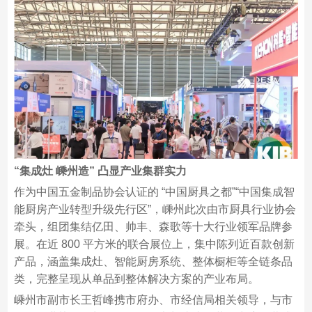
“集成灶 嵊州造” 凸显产业集群实力​
作为中国五金制品协会认证的 “中国厨具之都”“中国集成智
能厨房产业转型升级先行区”，嵊州此次由市厨具行业协会
牵头，组团集结亿田、帅丰、森歌等十大行业领军品牌参
展。在近 800 平方米的联合展位上，集中陈列近百款创新
产品，涵盖集成灶、智能厨房系统、整体橱柜等全链条品
类，完整呈现从单品到整体解决方案的产业布局。​
嵊州市副市长王哲峰携市府办、市经信局相关领导，与市