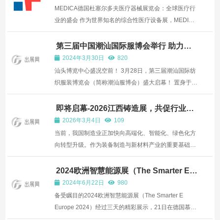
MEDICA德国杜塞尔多夫医疗器械展览会：全球医疗行
业的盛会 作为世界知名的综合性医疗设备展，MEDICA
德国杜塞尔多夫医疗器械展览会于近日在杜塞尔多夫展
览中心盛大开幕。该展会自1992年起举办，现已成为
第三届中国潮汕国际服博会举行 助力企
业开拓海外市场
全球最大的医院及医疗设备展览会，其规模和影响力无
2024年3月30日
820
可替代。 此...
汕头博览中心盛况空前！ 3月28日，第三届潮汕国际纺
织服装博览会（简称潮汕服博会）盛大启幕！ 置身于近
10万平方米的展区，仿佛走进了一个时尚的大观园。
12个展馆、21大展区，每一步都是新发现，每一处都
即将启幕-2026江西铸造展，共促行业发
展新高度！
充满惊喜！ 在这里，近800家展商齐聚一堂，潮汕的纺
2026年3月4日
109
织服装业实...
当前，我国制造业正加快向高端化、智能化、绿色化方
向转型升级。作为装备制造与新材料产业的重要基础，
铸造、压铸、锻造、热处理及工业炉领域迎来技术创新
与产业突破的关键窗口。在此背景下，2026第三届中
2024欧洲智慧能源展（The Smarter E
Europe）在德国慕尼黑圆满闭幕
国（江西）国际铸造压铸、锻造、热处理工业炉展览会
2024年6月22日
980
各项筹备...
备受瞩目的2024欧洲智慧能源展（The Smarter E
Europe 2024）经过三天的精彩展示，21日在德国慕尼
黑圆满闭幕。作为欧洲能源行业的标杆性展览联盟，此