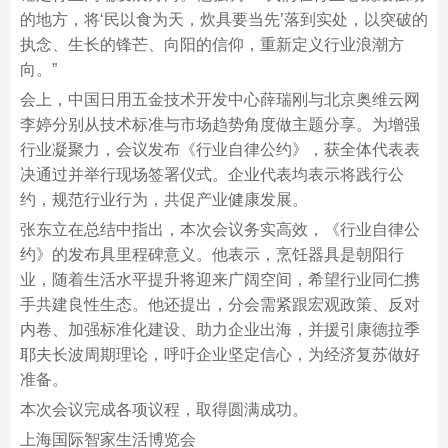
的地方，将‘民以食为天，炊具要当先’落到实处，以突破的
执念、生长的锋芒、向阳的信仰，重新定义行业浪潮方
向。”​
会上，中国日用五金技术开发中心薛瑞刚与北京奥维云网
李婷分别从技术标准与市场趋势角度做主题分享。为增强
行业凝聚力，会议发布《行业自律公约》，获全体代表表
决通过并举行现场签署仪式。企业代表均表示将践行公
约，规范行业行为，共促产业健康发展。​
张东立在总结中指出，本次会议务实高效，《行业自律公
约》的发布具里程碑意义。他表示，烹饪器具是朝阳行
业，随着生活水平提升将迎来广阔空间，希望行业同仁携
手共建良性生态。他还提出，分会需紧跟宏观政策、反对
内卷、加强标准化建设、助力企业出海，并援引康德拉季
耶夫长波周期理论，呼吁企业坚定信心，为经济复苏做好
准备。​
本次会议完成各项议程，取得圆满成功。​
上海国际智家生活博览会​