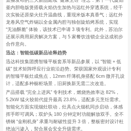
直播发布的三大新品延续 “健康烹饪” 理念：第十一代旋焰
釜内胆电饭煲搭载火焰仿生加热与远红外穿透系统，经千
次实验还原柴火灶升温曲线，重现米饭本真香气；远红外
龙卷风空气炸锅以全金属内腔与独创旋焰烤系统，实现
“无油酥脆” 体验，该技术已申请 3 项专利。此外，苏泊尔
还展示商用厨房解决方案，与 5 家餐饮连锁企业达成初步
合作意向。​
迅达：智能低碳新品诠释趋势​
迅达科技集团携智臻平板套系等新品参展，以 “智能 + 低
碳” 技术矩阵呼应行业前沿趋势。荣获国家外观设计专利
的智臻平板灶成焦点，12mm 纤薄机身搭配 6cm 微开孔设
计，适配多种橱柜场景，旧厨换新无需二次改造。​
产品搭载 “完全上进风” 专利技术，燃烧热效率达 82%，
5.2kW 猛火较前代提升最高 23.8%，适配多元烹饪需求。
智能化方面实现烟灶联动，灶具点火烟机同步启动，体感
挥手即可调风；双炉头 180 分钟定时功能解放双手。全不
锈钢 “金刚机身” 承重与耐破性提升 3 倍，整板密封设计杜
绝油污渗入，契合展会安全升级需求。​