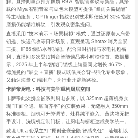
解。直播间重点推介麒麟 R9 AI 智能管家锁等新品，其搭
载的 Miya 智能管家与豆包大模型可提供 “暴雨关窗提醒”
等主动服务，GPTfinger 指纹识别技术即便应对 30% 指纹
磨损仍能精准解锁，引发观众密集提问。​
直播采用 “技术演示 + 场景模拟” 模式，通过还原老人忘带
钥匙、快递代收等日常场景，直观呈现 Shotax 哨兵全景
三摄、IP66 级防水等功能。配合限时折扣与家电礼包福
利，直播间多次登顶抖音智能锁品类小时榜榜首。数据显
示，2025 年上半年智能门锁线上销量同比增长 46.7%，
德施曼的 “展会 + 直播” 模式既借展会背书强化专业形象，
又触达海量 C 端用户，为行业开辟新路径。​
卡萨帝厨电：科技与美学重构厨居空间​
卡萨帝此次携全嵌系列厨电参展，以 325mm 超薄机身实
现 “正面全隐、底面齐平” 的安装效果，无缝融入 350mm
标准橱柜。烟机可升降调节、灶具纯平嵌入、蒸烤箱无把
手设计、洗碗机定制门板，让厨电与橱柜达成美学统一。​
致境 Ultra 套系主打 “原创全嵌全隐 智感烹饪”：油烟机以