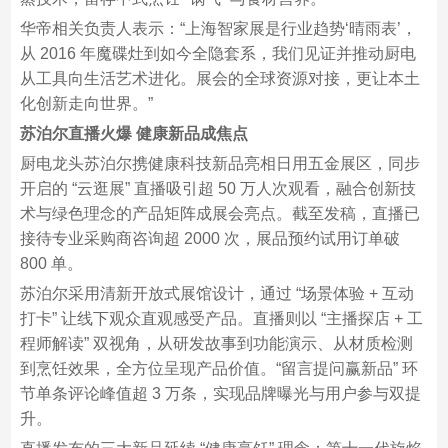
华帝相关负责人表示：“上海智家展是行业趋势‘晴雨表’，
从 2016 年魔碟灶到如今全隐套系，我们见证并推动厨电
从工具向生活艺术进化。展会的全球资源对接，更让本土
化创新走向世界。”​
苏泊尔直播火爆 健康新品成焦点​
厨电龙头苏泊尔携健康科技新品亮相日用五金展区，同步
开启的 “云逛展” 直播吸引超 50 万人次观看，融合创新技
术与绿色理念的产品矩阵成展会亮点。截至发稿，直播已
接待专业采购商咨询超 2000 次，展品预约试用订单破
800 单。​
苏泊尔采用清新开放式展馆设计，通过 “场景体验 + 互动
打卡” 让线下观众直观感受产品。直播则以 “主播探店 + 工
程师解读” 双视角，从研发故事到功能演示、从材质检测
到烹饪效果，全方位呈现产品价值。“留言提问赢新品” 环
节单条评论峰值超 3 万条，实现品牌曝光与用户参与双提
升。​