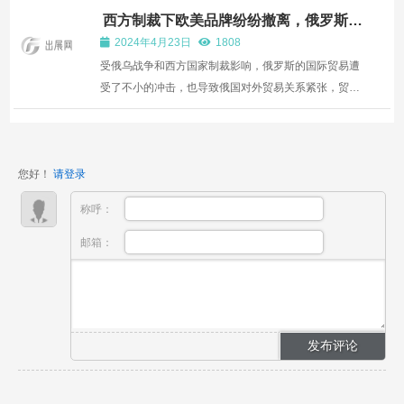
业盛会，汇聚了汽车、摩托车、电动车及新能源车辆等
西方制裁下欧美品牌纷纷撤离，俄罗斯自
行车市场陷“价涨货缺”困局
领域的最新整车展示、销售与发布活动。该展会由越南
2024年4月23日
1808
工商联合会、...
受俄乌战争和西方国家制裁影响，俄罗斯的国际贸易遭
受了不小的冲击，也导致俄国对外贸易关系紧张，贸易
受阻。在当前形势下，大量依赖进口的自行车行业发展
也备受阻碍，出现了供应短缺和价格飞涨等问题。 （图
片来源：网络）大量品牌退出，市场供需陷入失衡在俄
您好！
请登录
乌战争...
称呼：
邮箱：