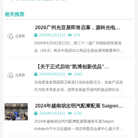
相关推荐
2026广州光亚展即将启幕，源科光电携
创新LED技术诚邀共鉴
2026年1月12日
378
2026年6月9日至12日，第三十一届广州国际照明展览
会（GILE）将在中国进出口商品交易会展馆隆重举行。
专注于LED领域创新与制造的国家高新技术企业——深
圳市源科光电有限公司，将以“匠心智造，光电同行”为
【关于正式启动“凯博创新优品”
（KIB2024）评选推荐活动的官方通告
主题亮相展会，于4.2馆A35展位呈现多场景LED封装解
2024年8月13日
1083
决方案，诚邀...
为深度激发我国厨卫家居行业的创新活力，加速产品迭
代与技术革新步伐，进而全面提升国内民族品牌在全球
市场的整体形象与核心竞争力，中国五金制品协会携手
北京奥维云网大数据科技股份有限公司，共同组建中国
2024年越南胡志明汽配摩配展 Saigon
Autotech今日盛大开幕
国际厨卫家居博览会组委会，特此宣布：将于2024年
2024年5月16日
1102
中国国际...
2024年越南胡志明汽配摩配展暨越南车展Saigon
Autotech于今日在越南 – 胡志明西贡会展中心盛大开
幕，该展作为越南汽摩配件及电子用品领域最权威的专