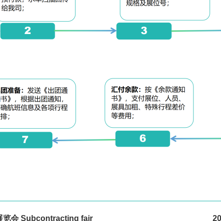
ubcontracting fair
2