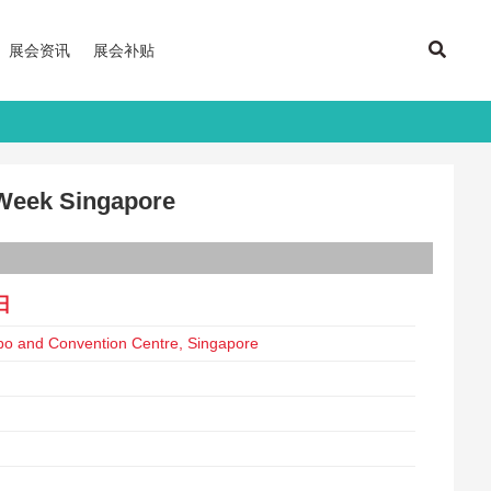
展会资讯
展会补贴
ek Singapore
日
o and Convention Centre, Singapore