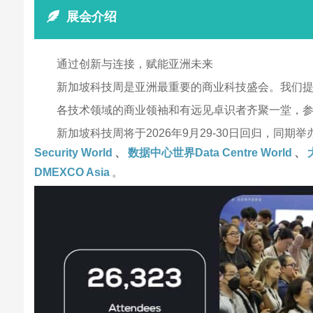
展会介绍
通过创新与连接，赋能亚洲未来
新加坡科技周是亚洲最重要的商业科技盛会。我们
各技术领域的商业领袖和有远见卓识者齐聚一堂，
新加坡科技周将于2026年9月29-30日回归，同期
Security World
、
数据中心世界Data Centre World
、
DMEXCO Asia
。