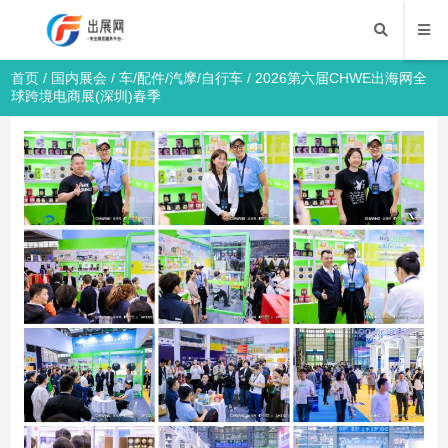
首页
/
国内展会
/
车/配件/汽摩/自行车
/ 2026第六届CHWE出海网全
球跨境电商展(深圳)春季