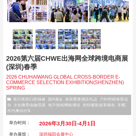
2026第六届CHWE出海网全球跨境电商展
(深圳)春季
2026 CHUHAIWANG GLOBAL CROSS-BORDER E-
COMMERCE SELECTION EXHIBITION(SHENZHEN)
SPRING
医疗/美容/口腔/保健
国内展会
家居/婴童/酒店/礼品
户外/狩猎/体育/运
动
文化/教育/金融/贸易
电子/游戏/网络/通信
纺织/服装/皮革/箱包
车/配
件/汽摩/自行车
举办时间：
2026年3月30日-4月1日
举办展馆：
深圳福田会展中心