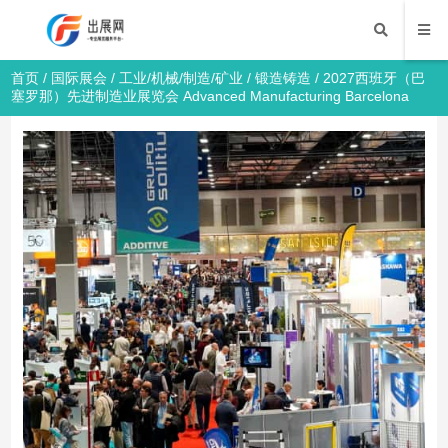
首页
/
国际展会
/
工业/机械/制造/矿业
/
锻造铸造
/ 2027西班牙（巴
塞罗那）先进制造业展览会 Advanced Manufacturing Barcelona