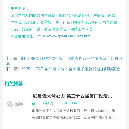
免责申明：
因为本网站的信息内容都是采编自网络或是其他用户投稿，信息
内容我们编辑部会先审核一遍，但我们并不能100%保证内容信息
正确，如您有问题，请及时联系我们网站工作人员。
本文引用地址：
https://www.gofair.cn/11424.html
上一篇:
INTERMOLD东京2025：日本模具行业的旗舰盛会即将开
幕
下一篇:
2025・IEAE 系列电子展：全球电子电器行业的璀璨舞台
相关推荐
彰显强大号召力 第二十四届厦门投洽会
已吸引全球超50个国家和地区代表参展报
2024年8月23日
1004
名
由商务部主办，福建省人民政府、厦门市人民政府、商
务部投资促进事务局承办的第二十四届中国国际投资贸
易洽谈会（简称“投洽会”）定于金秋九月，即2024年9