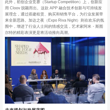
此外，初创企业竞赛（Startup Competition）上，创新应
用 Cloov 脱颖而出。这款 APP 融合技术创新与可持续发
展理念，通过搭建租赁、购买和销售平台，为行业发展带
来全新思路。加达之夜（Expo Riva Night）则在欢乐的氛
围中，增进了行业人士间的情感交流，艺术家阿米・斯图
尔特的精彩表演更是将活动推向高潮。