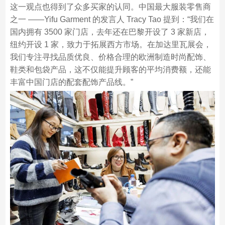
这一观点也得到了众多买家的认同。中国最大服装零售商
之一 ——Yifu Garment 的发言人 Tracy Tao 提到：“我们在
国内拥有 3500 家门店，去年还在巴黎开设了 3 家新店，
纽约开设 1 家，致力于拓展西方市场。在加达里瓦展会，
我们专注寻找品质优良、价格合理的欧洲制造时尚配饰、
鞋类和包袋产品，这不仅能提升顾客的平均消费额，还能
丰富中国门店的配套配饰产品线。”