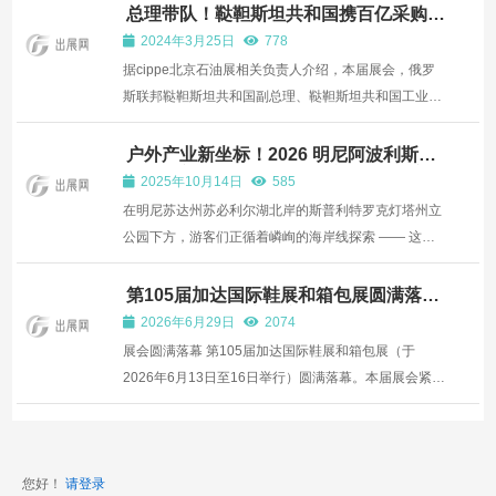
月8日，在风景秀丽的厦门国际会展中心盛大启幕。本
总理带队！鞑靼斯坦共和国携百亿采购需
求现场洽谈
届投洽会以“扩大双向投资 共促全球发展”为主题，开展
2024年3月25日
778
展览展示...
据cippe北京石油展相关负责人介绍，本届展会，俄罗
斯联邦鞑靼斯坦共和国副总理、鞑靼斯坦共和国工业和
贸易部长博克申科-奥列格-弗拉基米罗维奇将携鞑靼石
油公司钻井技术、开采公司、深水处理工程和技术实验
户外产业新坐标！2026 明尼阿波利斯户
外零售商展会（8.19-21）携领军者焕新
室等相关部分负责人以及百亿采购需求出席cippe2024
2025年10月14日
585
而来
北京石油...
在明尼苏达州苏必利尔湖北岸的斯普利特罗克灯塔州立
公园下方，游客们正循着嶙峋的海岸线探索 —— 这片
土地向来以苍劲壮阔的自然风光和标志性景致闻名遐
迩，每一步都像踩在自然与历史交织的画卷里。​ 户外行
第105届加达国际鞋展和箱包展圆满落幕
以集体智慧驾驭市场变局
业资深大咖桑尼・斯特罗尔（Sunny Stroeer）与保
2026年6月29日
2074
罗・加格纳（...
展会圆满落幕 第105届加达国际鞋展和箱包展（于
2026年6月13日至16日举行）圆满落幕。本届展会紧扣
国际化、产品多样性与创新三大核心，迎来了来自世界
各地的国际代表团与专业人士。从2027年春夏新品系
列的发布到AI时尚秀，共举办了22场同期活动。...
您好！
请登录