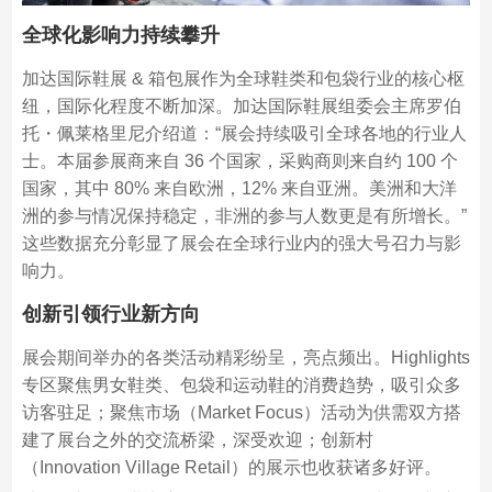
全球化影响力持续攀升
加达国际鞋展 & 箱包展作为全球鞋类和包袋行业的核心枢
纽，国际化程度不断加深。加达国际鞋展组委会主席罗伯
托・佩莱格里尼介绍道：“展会持续吸引全球各地的行业人
士。本届参展商来自 36 个国家，采购商则来自约 100 个
国家，其中 80% 来自欧洲，12% 来自亚洲。美洲和大洋
洲的参与情况保持稳定，非洲的参与人数更是有所增长。”
这些数据充分彰显了展会在全球行业内的强大号召力与影
响力。
创新引领行业新方向
展会期间举办的各类活动精彩纷呈，亮点频出。Highlights
专区聚焦男女鞋类、包袋和运动鞋的消费趋势，吸引众多
访客驻足；聚焦市场（Market Focus）活动为供需双方搭
建了展台之外的交流桥梁，深受欢迎；创新村
（Innovation Village Retail）的展示也收获诸多好评。