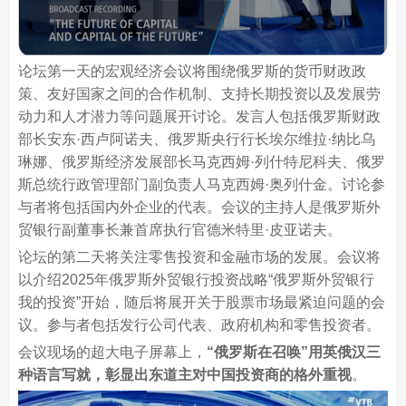
论坛第一天的宏观经济会议将围绕俄罗斯的货币财政政
策、友好国家之间的合作机制、支持长期投资以及发展劳
动力和人才潜力等问题展开讨论。发言人包括俄罗斯财政
部长安东·西卢阿诺夫、俄罗斯央行行长埃尔维拉·纳比乌
琳娜、俄罗斯经济发展部长马克西姆·列什特尼科夫、俄罗
斯总统行政管理部门副负责人马克西姆·奥列什金。讨论参
与者将包括国内外企业的代表。会议的主持人是俄罗斯外
贸银行副董事长兼首席执行官德米特里·皮亚诺夫。
论坛的第二天将关注零售投资和金融市场的发展。会议将
以介绍2025年俄罗斯外贸银行投资战略“俄罗斯外贸银行
我的投资”开始，随后将展开关于股票市场最紧迫问题的会
议。参与者包括发行公司代表、政府机构和零售投资者。
会议现场的超大电子屏幕上，
“俄罗斯在召唤”用英俄汉三
种语言写就，彰显出东道主对中国投资商的格外重视
。