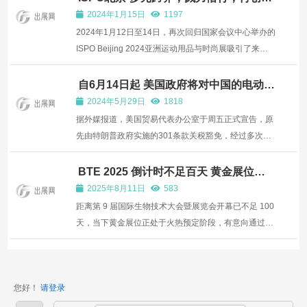
动生活方式新纪元
月余，企业参展意愿高涨，招展工作已步入最后倒计
2024年1月15日
1197
时。目前核心...
2024年1月12日至14日，再次回归国家会议中心举办的
ISPO Beijing 2024亚洲运动用品与时尚展吸引了来自
近500家参展商的700余个国内外品牌，品牌数较2023
年增长超100%，迎来超三万名行业观众和运动爱好
自6月14日起 美国政府将对中国的电动自
行车等一系列产品额外征收25%的关税
者。 展会涵盖冬季运动、户外运动、露营生活、城市运
2024年5月29日
1818
动、极限运动、...
据外媒报道，美国贸易代表办公室于周五正式宣告，原
先由特朗普政府实施的301条款关税豁免，经过多次延
期后，最终将于2024年5月31日到期。自2024年6月14
日起，美国将针对源自中国的电动自行车、青少年自行
BTE 2025 倒计时不足百天 黄金展位火
热预定中
车以及一系列其他自行车产品加征高达25%的额外关
2025年8月11日
583
税。 在此期间...
距离第 9 届国际生物技术大会暨展览会开幕已不足 100
天，当下黄金展位正处于火热预定阶段，有意向通过展
会洽谈合作的企业，需抓紧时间锁定优质席位！ 作为粤
港澳大湾区年度生物产业的标志性盛会，BTE 历经八届
成功举办，已集结了行业内的品牌企业与大批采购商，
您好！
请登录
成为...