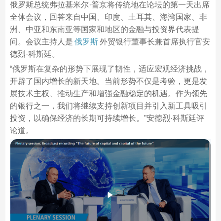
俄罗斯总统弗拉基米尔·普京将传统地在论坛的第一天出席
全体会议，回答来自中国、印度、土耳其、海湾国家、非
洲、中亚和东南亚等国家和地区的金融与投资界代表提
问。会议主持人是
俄罗斯
外贸银行董事长兼首席执行官安
德烈·科斯廷。
“俄罗斯在复杂的形势下展现了韧性，适应宏观经济挑战，
开辟了国内增长的新天地。当前形势不仅是考验，更是发
展技术主权、推动生产和增强金融稳定的机遇。作为领先
的银行之一，我们将继续支持创新项目并引入新工具吸引
投资，以确保经济的长期可持续增长。”安德烈·科斯廷评
论道。