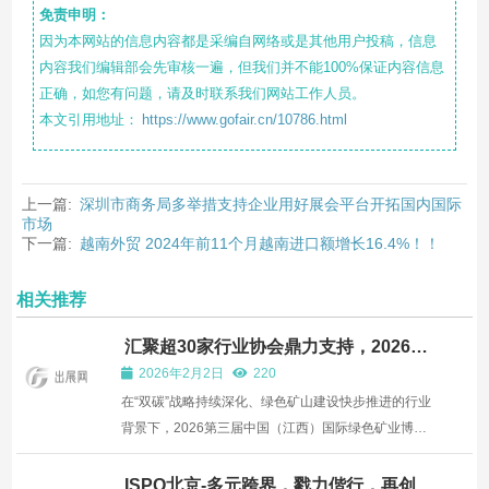
免责申明：
因为本网站的信息内容都是采编自网络或是其他用户投稿，信息
内容我们编辑部会先审核一遍，但我们并不能100%保证内容信息
正确，如您有问题，请及时联系我们网站工作人员。
本文引用地址：
https://www.gofair.cn/10786.html
上一篇:
深圳市商务局多举措支持企业用好展会平台开拓国内国际
市场
下一篇:
越南外贸 2024年前11个月越南进口额增长16.4%！！
相关推荐
汇聚超30家行业协会鼎力支持，2026江
西矿博会招展进入收官冲刺，展位预订即
2026年2月2日
220
将截止！
在“双碳”战略持续深化、绿色矿山建设快步推进的行业
背景下，2026第三届中国（江西）国际绿色矿业博览
会筹备进展顺利，成效显著。本届博览会定于3月28日
至30日在南昌绿地国际博览中心隆重举办，距开幕仅余
ISPO北京-多元跨界，戮力偕行，再创运