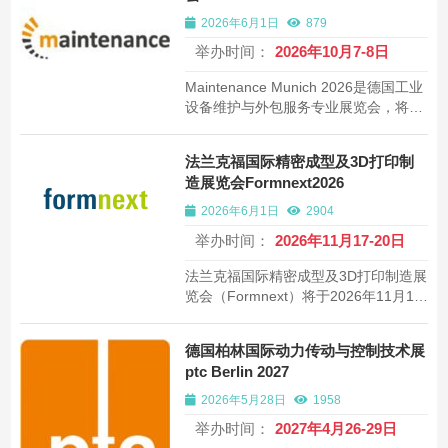
2026年6月1日
879
举办时间：
2026年10月7-8日
Maintenance Munich 2026是德国工业
设备维护与外包服务专业展览会，将于
2026年10月7-8日在慕尼黑MOC举办。
展会聚焦工业维护、智能维修、设备管
法兰克福国际精密成型及3D打印制
理及外包服务，为制造业企业提供高效
造展览会Formnext2026
维护解决方案与外包合作机会。
2026年6月1日
2904
举办时间：
2026年11月17-20日
法兰克福国际精密成型及3D打印制造展
览会（Formnext）将于2026年11月17-
20日在德国法兰克福展览中心举办。由
法兰克福展览公司主办，一年一届，展
德国柏林国际动力传动与控制技术展
览面积54000平方米，汇聚约859家展
ptc Berlin 2027
商，吸引约32851名专业观众，是全球
增材制造行业最具影响力的标杆展会。
2026年5月28日
1958
举办时间：
2027年4月26-29日