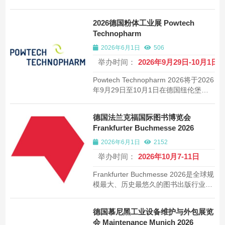
8日在德国斯图加特Messe Stuttgart举
办。创立于1982年，是全球生产装配自
2026德国粉体工业展 Powtech
动化和物料流领域的领先贸易展，首次
Technopharm
采用两年一届新周期。
2026年6月1日
506
举办时间：
2026年9月29日-10月1日
Powtech Technopharm 2026将于2026
年9月29日至10月1日在德国纽伦堡
Exhibition Centre Nuremberg举办。创
立于1977年，是全球粉体、颗粒和散料
德国法兰克福国际图书博览会
处理技术与分析领域的顶级展览会。
Frankfurter Buchmesse 2026
2026年6月1日
2152
举办时间：
2026年10月7-11日
Frankfurter Buchmesse 2026是全球规
模最大、历史最悠久的图书出版行业博
览会，将于2026年10月7-11日在法兰
克福国际会展中心举办。每年吸引100
德国慕尼黑工业设备维护与外包展览
多个国家7000多家出版商参展，是全球
会 Maintenance Munich 2026
版权交易的核心平台。