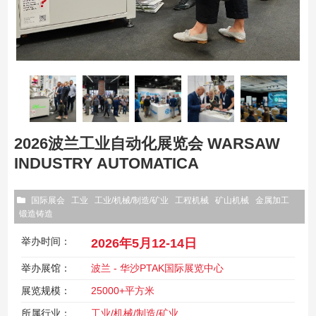
2026波兰工业自动化展览会 WARSAW
INDUSTRY AUTOMATICA
国际展会
工业
工业/机械/制造/矿业
工程机械
矿山机械
金属加工
锻造铸造
举办时间：
2026年5月12-14日
举办展馆：
波兰 - 华沙PTAK国际展览中心
展览规模：
25000+平方米
所属行业：
工业/机械/制造/矿业