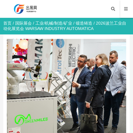
首页
/
国际展会
/
工业/机械/制造/矿业
/
锻造铸造
/ 2026波兰工业自
动化展览会 WARSAW INDUSTRY AUTOMATICA