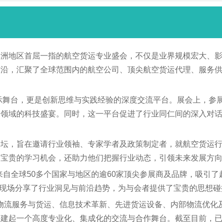
a）作为南部非洲地区首屈一指的航空货运专业盛会，不仅是业界规模宏
前沿，汇聚了全球范围内的航空公司、顶尖航空货运代理、服务
与技术的璀璨展示舞台，更是创新思维与实践经验的深度交流平台。展会
运领域的科技盛宴。同时，这一平台促进了行业同仁间的深入对
论坛，旨在邀请行业领袖、专家学者及政策制定者，就航空货运
了宝贵的学习机会，还助力他们把握行业动态，引领未来发展方
A盛会汇聚了来自全球50多个国家与地区的逾60家顶尖参展商及品牌，
他们现场分享了行业洞见与前沿趋势，为与会者提供了宝贵的思想
AFRICA将精准聚焦物流服务与货运、信息技术革新、先进货运设备、内
搭建起一个高度专业化、集成化的交流与合作舞台。截至目前，