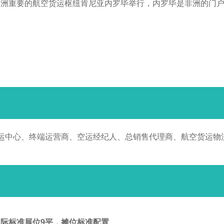
洲重要的航空货运枢纽肯尼亚内罗毕举行，内罗毕是非洲的门户，也是A
运中心、终端运营商、空运经纪人、总销售代理商、航空货运物流
际标准展位9平，
摊位标准配置