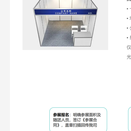
•
•
•
•