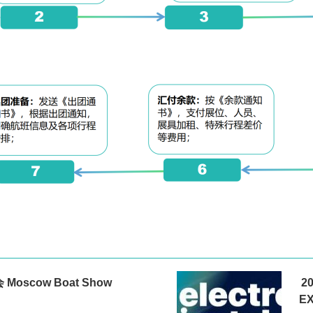
scow Boat Show
2
E