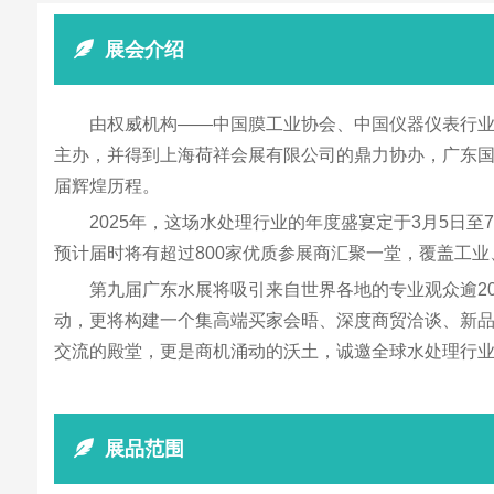
展会介绍
由权威机构——中国膜工业协会、中国仪器仪表行业协会
主办，并得到上海荷祥会展有限公司的鼎力协办，广东
届辉煌历程。
2025年，这场水处理行业的年度盛宴定于3月5日
预计届时将有超过800家优质参展商汇聚一堂，覆盖工
第九届广东水展将吸引来自世界各地的专业观众逾2
动，更将构建一个集高端买家会晤、深度商贸洽谈、新
交流的殿堂，更是商机涌动的沃土，诚邀全球水处理行
展品范围