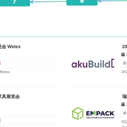
 Wetex
2
日
举
etex
2
家具展览会
瑞
举
日
20