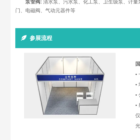
泵管阀:
清水泵、污水泵、化工泵、卫生级泵、计量
门、电磁阀、气动元器件等
参展流程
国
•
•
•
•