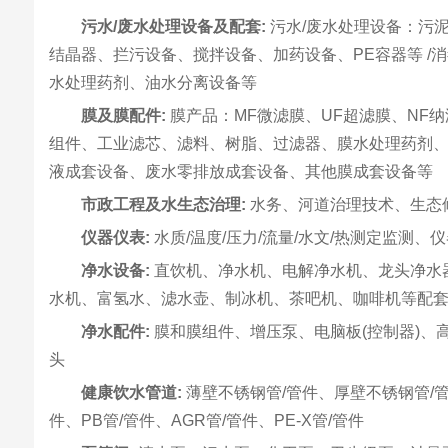
污水/废水处理设备及配套:
污水/废水处理设备：污
结晶器、拦污设备、搅拌设备、加药设备、PE容器等 /
水处理药剂、油水分离设备等
膜及膜配件:
膜产品：MF微滤膜、UF超滤膜、NF纳
组件、工业滤芯、滤料、树脂、过滤器、膜水处理药剂、
液成套设备、废水零排放成套设备、其他膜成套设备等
市政工程及水生态治理:
水务、河道治理技术、生态
仪器仪表:
水质/温度/压力/流量/水文/热测定监测
净水设备:
直饮机、净水机、电解净水机、龙头净水
水机、富氢水、滤水壶、制冰机、茶吧机、咖啡机等配
净水配件:
膜和膜组件、增压泵、电脑板(控制器)
头
健康饮水管道:
薄壁不锈钢管/管件、厚壁不锈钢管/管件
件、PB管/管件、AGR管/管件、PE-X管/管件