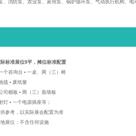
泵、消防泵、农业泵、家用泵、锅炉循环泵、气动执行机构、电
际标准展位9平，
摊位标准配置
 一个咨询台 • 一桌、两（三）椅
 地毯 • 废纸篓
 公司楣板 • 两（三）面墙板
 射灯 • 一个电源插座等；
仅供参考，以实际展会配置为准
光地展位：不含任何设施