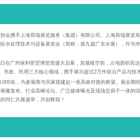
携手上海荷瑞展览服务（集团）有限公司、上海荷瑞展览有限公司及国
国际水处理技术与设备展览会（简称：第九届广东水展），作为
至7日在广州保利世贸博览馆盛大启幕，其规模空前，占地面积高达3
业、市政、民用三大核心领域，携手展示超过2万件前沿产品与技
0,000名，为参展商与买家搭建起一座高效对接的桥梁。展会
品璀璨发布、行业高峰论坛、广泛媒体曝光及现场交易于一体的
业的同仁共襄盛举，共创辉煌！