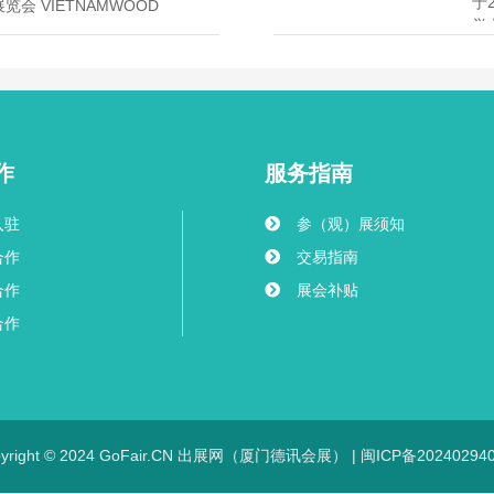
于
会 VIETNAMWOOD
举
展
作
服务指南
入驻
参（观）展须知
合作
交易指南
合作
展会补贴
合作
pyright © 2024 GoFair.CN 出展网（厦门德讯会展） |
闽ICP备20240294