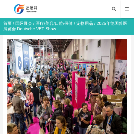
首页
/
国际展会
/
医疗/美容/口腔/保健
/
宠物用品
/ 2025年德国兽医
展览会 Deutsche VET Show